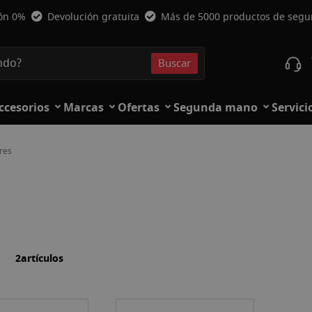
ión 0%
Devolución gratuita
Más de 5000 productos de seg
Buscar
Buscar
ccesorios
Marcas
Ofertas
Segunda mano
Servici
res
la
ista
2
artículos