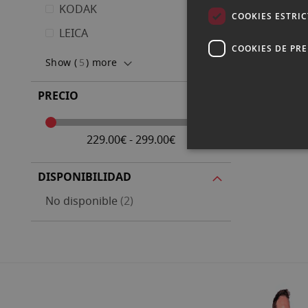
KODAK
COOKIES ESTRI
LEICA
COOKIES DE PR
Show (
5
) more
PRECIO
229.00€ - 299.00€
DISPONIBILIDAD
artículos
No disponible
2