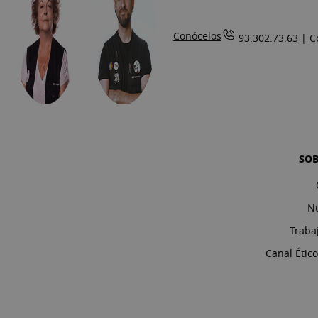
Conócelos
93.302.73.63 |
C
SO
Nu
Traba
Canal Étic