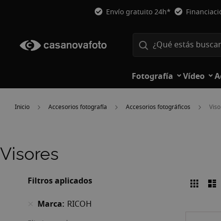
Envío gratuito 24h*
Financiac
Fotografía
Vídeo
A
Inicio
Accesorios fotografía
Accesorios fotográficos
Viso
Visores
Filtros aplicados
Parril
L
Ver
como
Marca
RICOH