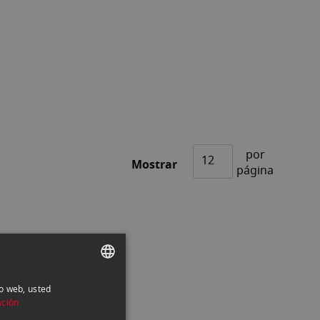
por
Mostrar
página
io web, usted
SPANISH
ación
ENGLISH