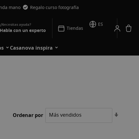
unda mano
Regalo curso fotografía
ES
Mi
Tiendas
Habla con un experto
os
Casanova inspira
Fijar
Ordenar por
Direcció
Ascende