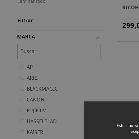
Eliminar todo
RICOH
Filtrar
299,
MARCA
AP
ARRI
BLACKMAGIC
CANON
FUJIFILM
HASSELBLAD
Este sitio w
KAISER
acep