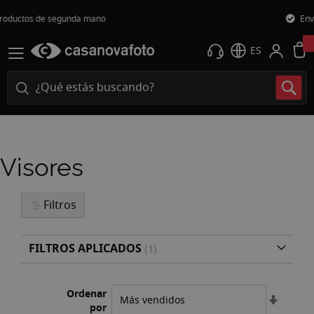
Envío gratuito 24h*
ES
Visores
Filtros
FILTROS APLICADOS
Ordenar
Fijar
por
Direcci