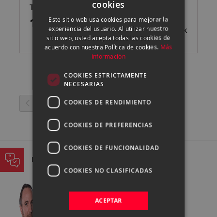
cookies
T�RICA - 5G
SPANISH
14,90 €
Este sitio web usa cookies para mejorar la
ENGLISH
experiencia del usuario. Al utilizar nuestro
Sin stock
sitio web, usted acepta todas las cookies de
CATALAN
acuerdo con nuestra Política de cookies.
Más
información
COOKIES ESTRICTAMENTE
NECESARIAS
Página
COOKIES DE RENDIMIENTO
Página
Anterior
Página
Actualmente
1
2
estás
COOKIES DE PREFERENCIAS
leyendo
COOKIES DE FUNCIONALIDAD
página
PREGUNTA A NUESTROS EXPERTOS
COOKIES NO CLASIFICADAS
ACEPTAR