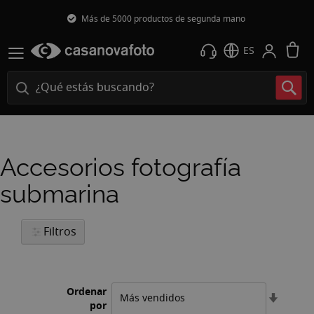
Más de 5000 productos de segunda mano
M
ES
Accesorios fotografía
submarina
Filtros
Ordenar
Fijar
por
Direcci