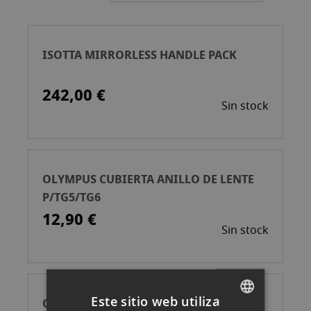
Ascend
ISOTTA MIRRORLESS HANDLE PACK
242,00 €
Sin stock
OLYMPUS CUBIERTA ANILLO DE LENTE
P/TG5/TG6
12,90 €
Sin stock
Este sitio web utiliza
OLYMPUS GRASA SILICONA PARA JUNTA