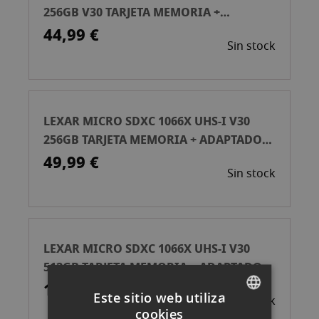
256GB V30 TARJETA MEMORIA +
ADAPTADOR
44,99 €
Sin stock
LEXAR MICRO SDXC 1066X UHS-I V30
256GB TARJETA MEMORIA + ADAPTADOR
SD
49,99 €
Sin stock
LEXAR MICRO SDXC 1066X UHS-I V30
512GB TARJETA MEMORIA + ADAPTADOR
SD
114,99 €
Este sitio web utiliza
Sin stock
cookies
SPANISH