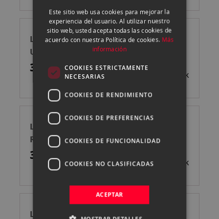
Este sitio web usa cookies para mejorar la
ENGLISH
experiencia del usuario. Al utilizar nuestro
sitio web, usted acepta todas las cookies de
CATALAN
LEXAR LECTOR SD/MICRO SD USB 3.1
acuerdo con nuestra Política de cookies.
Más
información
USB-C
34,99 €
COOKIES ESTRICTAMENTE
Sin stock
NECESARIAS
COOKIES DE RENDIMIENTO
COOKIES DE PREFERENCIAS
LEXAR CFEXPRESS PRO GOLD 320GB
R900/RW800MB/S TYPE A TARJETA
COOKIES DE FUNCIONALIDAD
MEMORIA
339,99 €
Sin stock
COOKIES NO CLASIFICADAS
ACEPTAR
LEXAR SD SILVER PLUS 256GB UHS-1 V30
MOSTRAR DETALLES