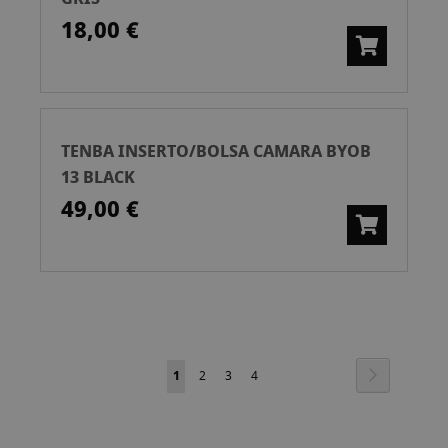
18,00 €
TENBA INSERTO/BOLSA CAMARA BYOB
13 BLACK
49,00 €
Página
Página
Siguiente
Actualmente
Página
Página
Página
1
2
3
4
estás
leyendo