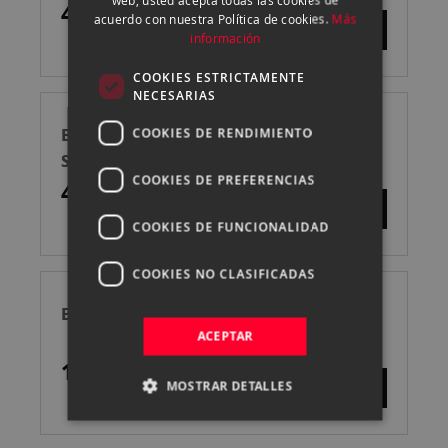
409,00 €
CATALAN
acuerdo con nuestra Política de cookies.
Más
información
COOKIES ESTRICTAMENTE
NECESARIAS
BENRO ZAPATA RAPIDA ROTULA VIDEO
COOKIES DE RENDIMIENTO
S6 PRO
COOKIES DE PREFERENCIAS
49,00 €
COOKIES DE FUNCIONALIDAD
COOKIES NO CLASIFICADAS
BENRO PHVF2 VIDEO/FOTO RÓTULA
ACEPTAR
189,00 €
MOSTRAR DETALLES