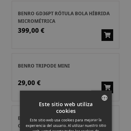
BENRO GD36PT RÓTULA BOLA HÍBRIDA
MICROMÉTRICA
399,00 €
BENRO TRIPODE MINI
29,00 €
Este sitio web utiliza
cookies
SPANISH
BENRO KIT TRIPODE TORTOISE 35C
Este sitio web usa cookies para mejorar la
ENGLISH
CARBONO + GX35
experiencia del usuario. Al utilizar nuestro sitio
web, usted acepta todas las cookies de