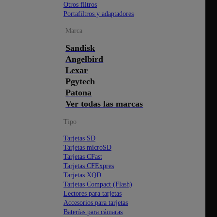
Otros filtros
Portafiltros y adaptadores
Marca
Sandisk
Angelbird
Lexar
Pgytech
Patona
Ver todas las marcas
Tipo
Tarjetas SD
Tarjetas microSD
Tarjetas CFast
Tarjetas CFExpres
Tarjetas XQD
Tarjetas Compact (Flash)
Lectores para tarjetas
Accesorios para tarjetas
Baterías para cámaras