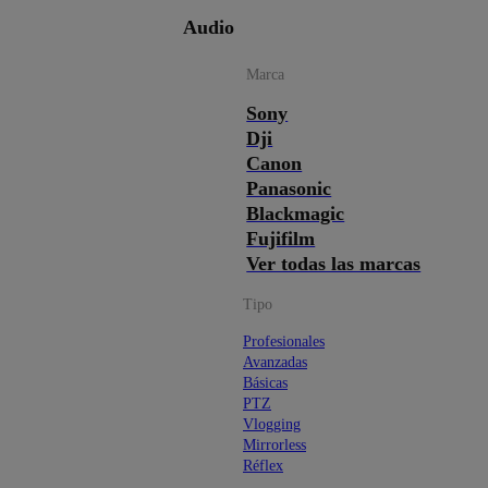
Audio
Marca
Sony
Dji
Canon
Panasonic
Blackmagic
Fujifilm
Ver todas las marcas
Tipo
Profesionales
Avanzadas
Básicas
PTZ
Vlogging
Mirrorless
Réflex