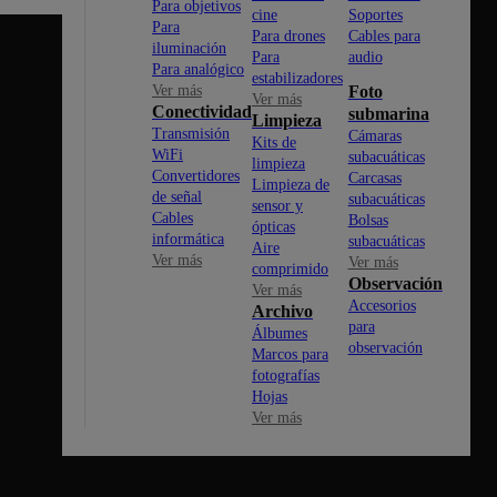
Para objetivos
cine
Soportes
Para
Para drones
Cables para
iluminación
Para
audio
Para analógico
estabilizadores
Ver más
Foto
Ver más
Conectividad
submarina
Limpieza
Transmisión
Cámaras
Kits de
WiFi
subacuáticas
limpieza
Convertidores
Carcasas
Limpieza de
de señal
subacuáticas
sensor y
Cables
Bolsas
ópticas
informática
subacuáticas
Aire
Ver más
Ver más
comprimido
Observación
Ver más
Accesorios
Archivo
para
Álbumes
observación
Marcos para
fotografías
Hojas
Ver más