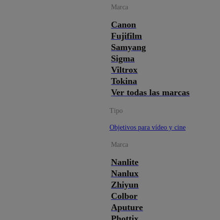
Marca
Canon
Fujifilm
Samyang
Sigma
Viltrox
Tokina
Ver todas las marcas
Tipo
Objetivos para vídeo y cine
Marca
Nanlite
Nanlux
Zhiyun
Colbor
Aputure
Phottix