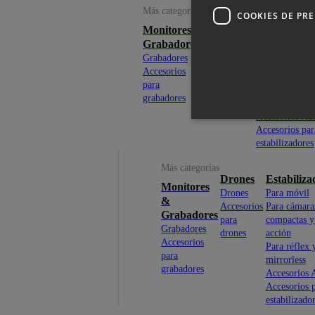
Más categorías
COOKIES DE PR
Drones
Estabilizado
Monitores &
Drones
Para móvil
Grabadores
Accesorios
Para cámaras
Grabadores
para drones
compactas y d
Accesorios
acción
para
Para réflex y
grabadores
mirrorless
Accesorios Au
Accesorios par
estabilizadores
Más categorías
Drones
Estabiliza
Monitores
Drones
Para móvil
&
Accesorios
Para cámara
Grabadores
para
compactas y
Grabadores
drones
acción
Accesorios
Para réflex 
para
mirrorless
grabadores
Accesorios 
Accesorios 
estabilizado