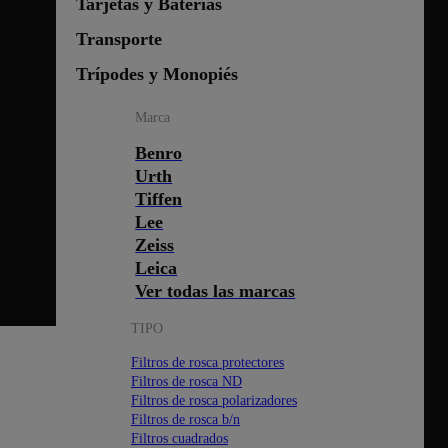
Tarjetas y Baterías
Transporte
Trípodes y Monopiés
Marca
Benro
Urth
Tiffen
Lee
Zeiss
Leica
Ver todas las marcas
TIPO
Filtros de rosca protectores
Filtros de rosca ND
Filtros de rosca polarizadores
Filtros de rosca b/n
Filtros cuadrados