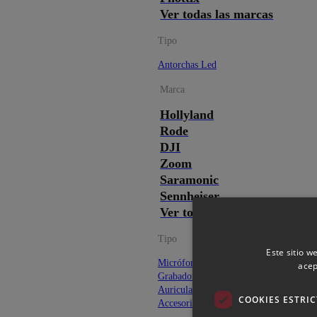
Ver todas las marcas
Tipo
Antorchas Led
Marca
Hollyland
Rode
DJI
Zoom
Saramonic
Sennheiser
Ver todas las marcas
Tipo
Este sitio w
Micrófonos
acep
Grabadoras externas
Auriculares para audio
COOKIES ESTRI
Accesorios para audio