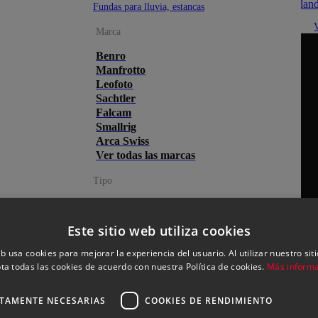
Fundas para lluvia, estancas
Marca
Benro
Manfrotto
Leofoto
Sachtler
Falcam
Smallrig
Arca Swiss
Ver todas las marcas
Tipo
Para fotografía
Para vídeo
Este sitio web utiliza cookies
Monopies
Rótulas para fotografía
eb usa cookies para mejorar la experiencia del usuario. Al utilizar nuestro sit
Rótulas para vídeo
ta todas las cookies de acuerdo con nuestra Política de cookies.
Más inform
Rótulas panorámicas
Accesorios para trípodes
CTAMENTE NECESARIAS
COOKIES DE RENDIMIENTO
Más categorías