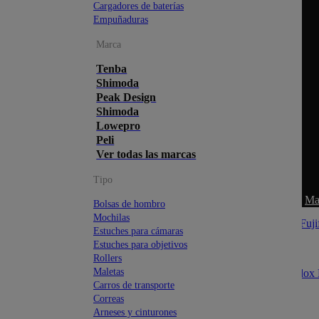
Cargadores de baterías
Empuñaduras
Marca
Tenba
Shimoda
Peak Design
Shimoda
Lowepro
Peli
Ver todas las marcas
Tipo
Ma
Bolsas de hombro
Mochilas
Estuches para cámaras
Estuches para objetivos
Rollers
Maletas
Carros de transporte
Correas
Arneses y cinturones