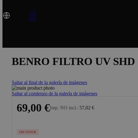
Lenguaje
CA
ES
EN
BENRO FILTRO UV SHD
Saltar al final de la galería de imágenes
Saltar al comienzo de la galería de imágenes
69,00 €
Imp. NO incl.
57,02 €
SIN STOCK