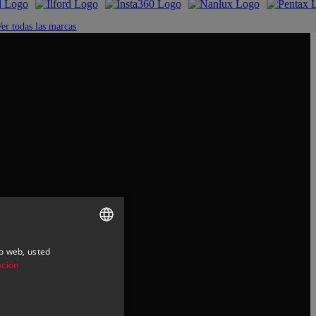
Ver todas las marcas
io web, usted
SPANISH
ación
ENGLISH
CATALAN