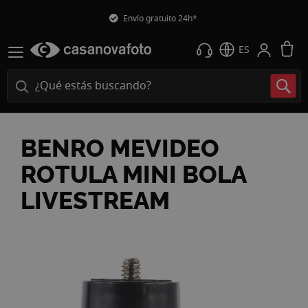
Envío gratuito 24h*
M
ES
BENRO MEVIDEO
ROTULA MINI BOLA
LIVESTREAM
Saltar
al
final
de
la