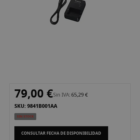
imágenes
Saltar
79,00 €
al
Sin IVA
65,29 €
comienzo
SKU: 9841B001AA
de
la
SIN STOCK
galería
de
CONSULTAR FECHA DE DISPONIBILIDAD
imágenes