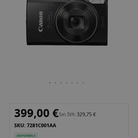
galería
de
imágenes
Saltar
399,00 €
al
Sin IVA
329,75 €
comienzo
SKU: 7281C001AA
de
la
DISPONIBLE