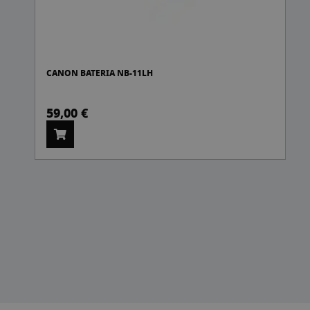
G
CANON BATERIA NB-11LH
59,00 €