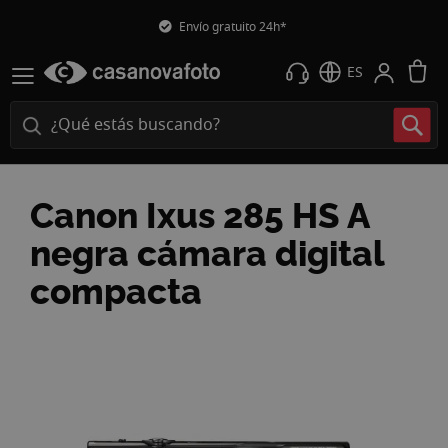
Envío gratuito 24h*
M
ES
Canon Ixus 285 HS A
negra cámara digital
compacta
Saltar
al
final
de
la