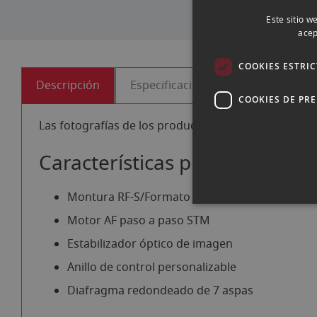
Este sitio w
acep
COOKIES ESTRI
Descripción
Especificaciones
COOKIES DE PR
Las fotografías de los productos de segunda mano 
Características principales de
Montura RF-S/Formato APS-C
Motor AF paso a paso STM
Estabilizador óptico de imagen
Anillo de control personalizable
Diafragma redondeado de 7 aspas