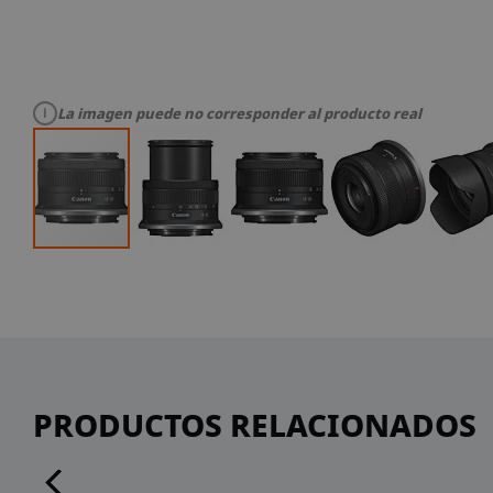
La imagen puede no corresponder al producto real
Saltar
al
comienzo
de
la
PRODUCTOS RELACIONADOS
galería
de
imágenes