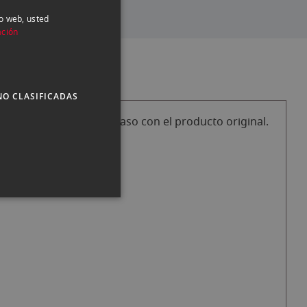
io web, usted
SPANISH
ación
ENGLISH
CATALAN
NO CLASIFICADAS
RESPONDEN en ningún caso con el producto original.
.5-6.3 IS STM