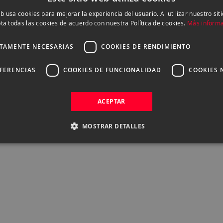
eb usa cookies para mejorar la experiencia del usuario. Al utilizar nuestro sit
ta todas las cookies de acuerdo con nuestra Política de cookies.
Más inform
CTAMENTE NECESARIAS
COOKIES DE RENDIMIENTO
EFERENCIAS
COOKIES DE FUNCIONALIDAD
COOKIES 
y de exposición cumplen un papel ilustrativo y NO SE COR
ACEPTAR
l objetivo Canon RF-S 18-45 mm f/4
MOSTRAR DETALLES