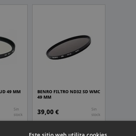
 UD 49 MM
BENRO FILTRO ND32 SD WMC
49 MM
Sin
Sin
39,00 €
stock
stock
Este sitio web utiliza cookies