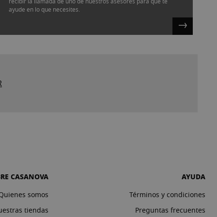
recibir la llamada de uno de nuestros asesores para que te
ayude en lo que necesites.
R
BRE CASANOVA
AYUDA
Quienes somos
Términos y condiciones
estras tiendas
Preguntas frecuentes