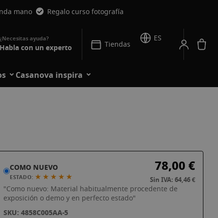
unda mano
Regalo curso fotografía
ES
Mi
Tiendas
Habla con un experto
os
Casanova inspira
78,00 €
COMO NUEVO
★ ★ ★ ★ ★
ESTADO:
Sin IVA: 64,46 €
"Como nuevo: Material habitualmente procedente de
exposición o demo y en perfecto estado"
SKU: 4858C005AA-5