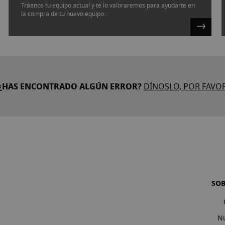
Tráenos tu equipo actual y te lo valoraremos para ayudarte en
la compra de tu nuevo equipo.
¿HAS ENCONTRADO ALGÚN ERROR?
DÍNOSLO, POR FAVO
SO
Nu