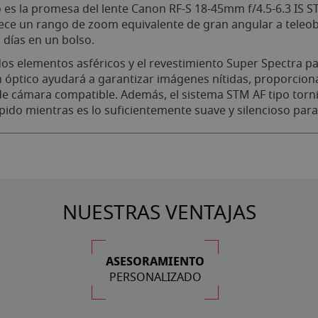
s la promesa del lente Canon RF-S 18-45mm f/4.5-6.3 IS STM
rece un rango de zoom equivalente de gran angular a teleo
s días en un bolso.
os elementos asféricos y el revestimiento Super Spectra par
gen óptico ayudará a garantizar imágenes nítidas, proporci
e cámara compatible. Además, el sistema STM AF tipo torni
ido mientras es lo suficientemente suave y silencioso para 
NUESTRAS VENTAJAS
ASESORAMIENTO
PERSONALIZADO