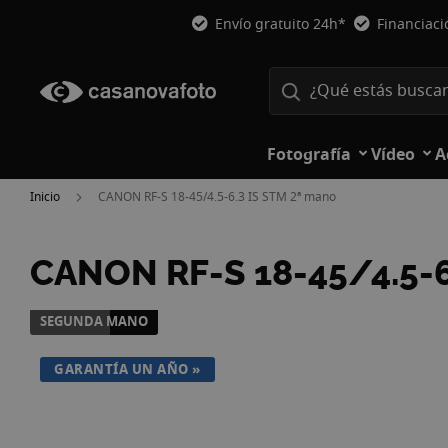
Envío gratuito 24h*
Financiac
Fotografía
Vídeo
A
Inicio
CANON RF-S 18-45/4.5-6.3 IS STM 2ª mano
CANON RF-S 18-45/4.5-6
Saltar
SEGUNDA MANO
al
final
GARANTÍA UN AÑO
de
la
galería