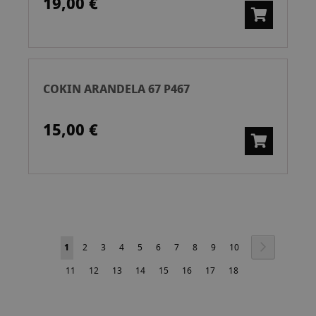
19,00 €
COKIN ARANDELA 67 P467
15,00 €
Pàgina
Pàgina
Següent
Actualment
Pàgina
Pàgina
Pàgina
Pàgina
Pàgina
Pàgina
Pàgina
Pàgina
Pàgina
1
2
3
4
5
6
7
8
9
10
estàs
Pàgina
Pàgina
Pàgina
Pàgina
Pàgina
Pàgina
Pàgina
Pàgina
11
12
13
14
15
16
17
18
llegint