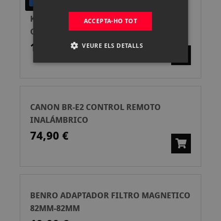
GARANTÍA UN AÑO
SEGONA MÀ
KAISER ARO ADAPTADOR T2 OLYMPUS
ACCEPTA-HO TOT
OM 2ª MANO
15,00 €
VEURE ELS DETALLS
CANON BR-E2 CONTROL REMOTO
INALÁMBRICO
74,90 €
BENRO ADAPTADOR FILTRO MAGNETICO
82MM-82MM