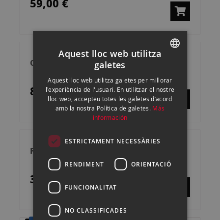
59,00 €
Aquest lloc web utilitza
CANON RS-80E3 CABLE DISPARO
galetes
SPANISH
Aquest lloc web utilitza galetes per millorar
ENGLISH
89,00 €
l'experiència de l'usuari. En utilitzar el nostre
lloc web, accepteu totes les galetes d’acord
CATALAN
amb la nostra Política de galetes.
Más
información
ESTRICTAMENT NECESSÀRIES
RICOH GA-3 ANILLO ADAPTADOR
RENDIMENT
ORIENTACIÓ
39,90 €
FUNCIONALITAT
NO CLASSIFICADES