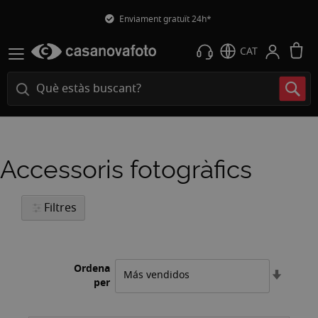
Enviament gratuït 24h*
L
CAT
Accessoris fotogràfics
Filtres
Ordena
Estable
per
l'ordre
ascend