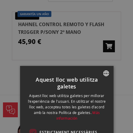
ascend
GARANTÍA UN AÑO
SEGONA MÀ
HAHNEL CONTROL REMOTO Y FLASH
TRIGGER P/SONY 2ª MANO
45,90 €
Aquest lloc web utilitza
galetes
SPANISH
Aquest lloc web utilitza galetes per millorar
ENGLISH
l'experiència de l'usuari. En utilitzar el nostre
lloc web, accepteu totes les galetes d’acord
CATALAN
PREGUNTA ALS NOSTRES EXPERTS
amb la nostra Política de galetes.
Más
información
ESTRICTAMENT NECESSÀRIES