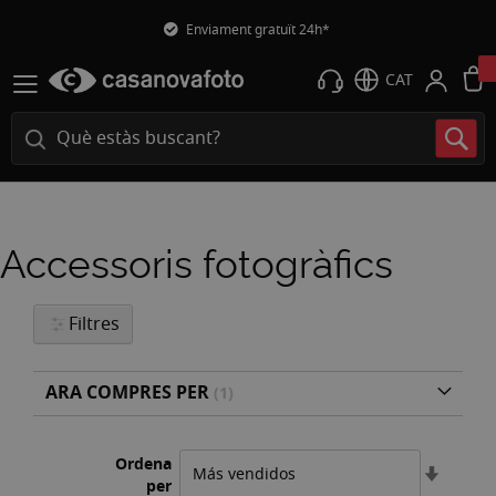
Enviament gratuït 24h*
CAT
Accessoris fotogràfics
Filtres
ARA COMPRES PER
Ordena
Estable
per
l'ordre