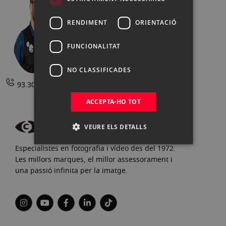
RENDIMENT
ORIENTACIÓ
coneix-los
FUNCIONALITAT
NO CLASSIFICADES
93.302.73.63 |
Contactar
ACCEPTA-HO TOT
VEURE ELS DETALLS
Especialistes en fotografia i vídeo des del 1972.
Les millors marques, el millor assessorament i
una passió infinita per la imatge.