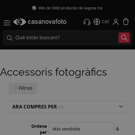
ona mà
Enviament gratuït 24h*
L
CAT
Accessoris fotogràfics
Filtres
ARA COMPRES PER
Ordena
Estable
per
l'ordre