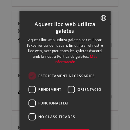
HASSELBLAD CABLE DISPARO P/SISTEMA
Aquest lloc web utilitza
galetes
X
SPANISH
131,90 €
Aquest lloc web utilitza galetes per millorar
ENGLISH
Esgotat
l'experiència de l'usuari. En utilitzar el nostre
lloc web, accepteu totes les galetes d’acord
CATALAN
amb la nostra Política de galetes.
Más
información
HASSELBLAD VISOR XCD 21,30,45 MM
ESTRICTAMENT NECESSÀRIES
RENDIMENT
ORIENTACIÓ
499,00 €
Esgotat
FUNCIONALITAT
NO CLASSIFICADES
HASSEBLAD CONVERTIDOR PARA