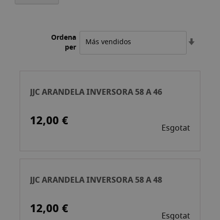
Ordena
Estable
per
l'ordre
ascend
JJC ARANDELA INVERSORA 58 A 46
12,00 €
Esgotat
JJC ARANDELA INVERSORA 58 A 48
12,00 €
Esgotat