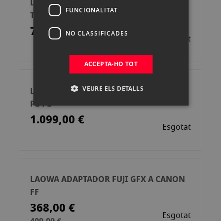
LAOWA ADAPTADOR ANAMORFICO
FUNCIONALITAT
TRASERO 1.33X PL-PL
719,00 €
NO CLASSIFICADES
Esgotat
ACCEPTA-HO TOT
VEURE ELS DETALLS
LAOWA ADAPTADOR EXPANSOR FF 1.4X
PL-PL
1.099,00 €
Esgotat
LAOWA ADAPTADOR FUJI GFX A CANON
FF
368,00 €
Esgotat