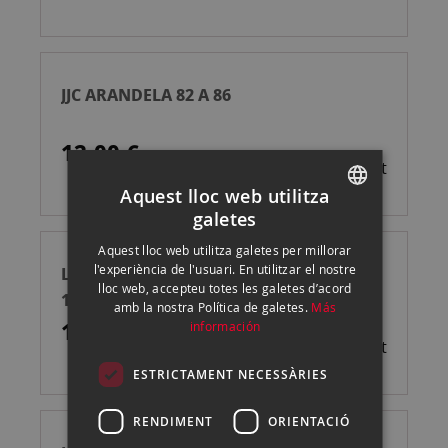
JJC ARANDELA 82 A 86
12,00 €
Esgotat
Aquest lloc web utilitza
galetes
SPANISH
Aquest lloc web utilitza galetes per millorar
ENGLISH
l'experiència de l'usuari. En utilitzar el nostre
LAOWA KIT ADAPTADOR EXPANSOR FF
lloc web, accepteu totes les galetes d’acord
CATALAN
1.4X PL-PL+ANAMORFICO TRAS
amb la nostra Política de galetes.
Más
1.989,00 €
información
Esgotat
ESTRICTAMENT NECESSÀRIES
RENDIMENT
ORIENTACIÓ