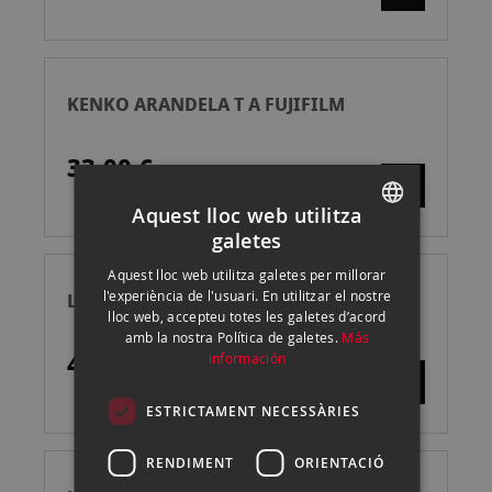
KENKO ARANDELA T A FUJIFILM
33,00 €
Aquest lloc web utilitza
galetes
SPANISH
Aquest lloc web utilitza galetes per millorar
ENGLISH
l'experiència de l'usuari. En utilitzar el nostre
LEICA ADAPTADOR M A L PLATA
lloc web, accepteu totes les galetes d’acord
CATALAN
amb la nostra Política de galetes.
Más
470,00 €
información
ESTRICTAMENT NECESSÀRIES
RENDIMENT
ORIENTACIÓ