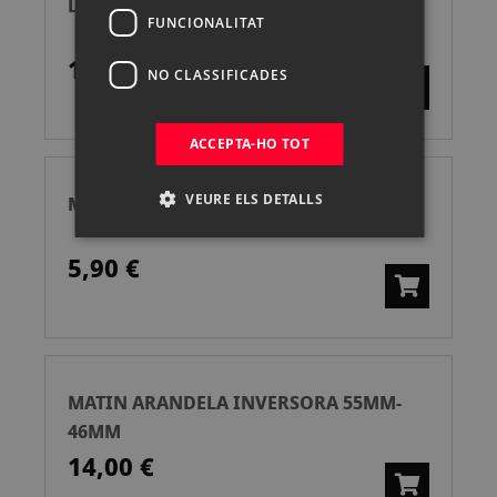
LEICA ADAPTADOR DIGISCOPING P/X 1
FUNCIONALITAT
125,00 €
NO CLASSIFICADES
ACCEPTA-HO TOT
VEURE ELS DETALLS
MATIN ARANDELA 52 - 67
5,90 €
MATIN ARANDELA INVERSORA 55MM-
46MM
14,00 €