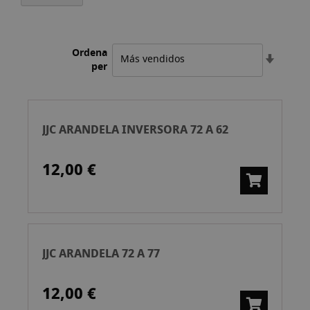
Ordena
Estable
per
l'ordre
ascend
JJC ARANDELA INVERSORA 72 A 62
12,00 €
JJC ARANDELA 72 A 77
12,00 €