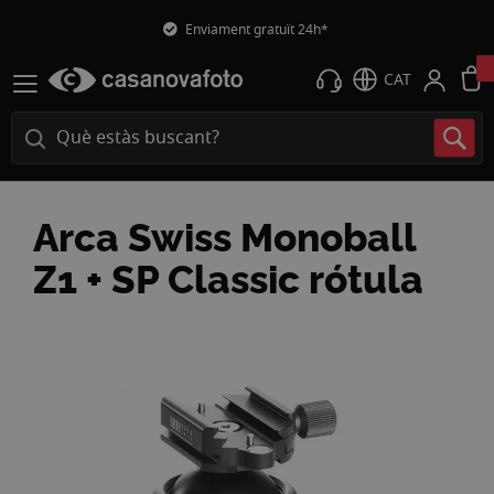
Enviament gratuït 24h*
CAT
Arca Swiss Monoball
Z1 + SP Classic rótula
Vés
a
la
fi
de
la
galeria