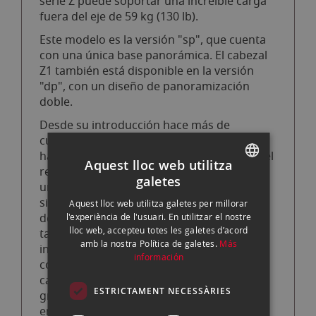
serie Z puede soportar una increíble carga
fuera del eje de 59 kg (130 lb).
Este modelo es la versión "sp", que cuenta
con una única base panorámica. El cabezal
Z1 también está disponible en la versión
"dp", con un diseño de panoramización
doble.
Desde su introducción hace más de
cuarenta años, las monobolas Arca Swiss
han estado a la vanguardia de la calidad y el
Aquest lloc web utilitza
rendimiento. Hoy en día, su forma única (
galetes
una elipse en lugar de una esfera ) sigue
SPANISH
siendo lo que los separa de todos los
Aquest lloc web utilitza galetes per millorar
ENGLISH
demás. Con otras rótulas, no importa qué
l'experiència de l'usuari. En utilitzar el nostre
lloc web, accepteu totes les galetes d’acord
tan buena sea la modulación de la tensión,
CATALAN
amb la nostra Política de galetes.
Más
invariablemente necesitará aumentar el
información
control de la tensión a medida que aleja la
carga del centro. Esto se debe a que la
ESTRICTAMENT NECESSÀRIES
gravedad tiene un efecto mayor en el
engranaje cuando no está perfectamente