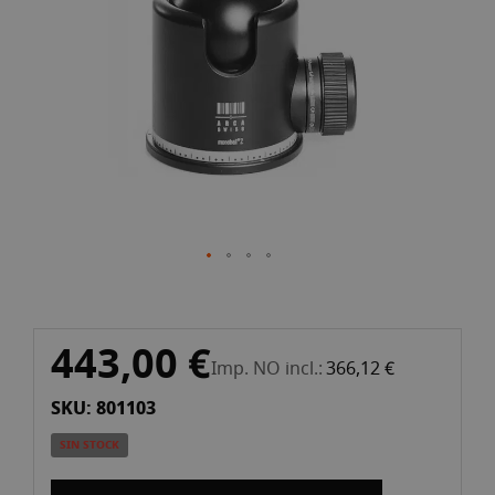
d'imatges
Vés
443,00 €
al
Imp. NO incl.
366,12 €
començament
SKU: 801103
de
la
SIN STOCK
galeria
d'imatges