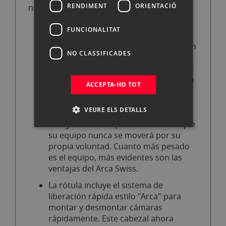
RENDIMENT
ORIENTACIÓ
nivelado.
El Arca Swiss Monoball elimina la
FUNCIONALITAT
necesidad de modular la tensión, ya
que su naturaleza elíptica la corrige en
NO CLASSIFICADES
virtud de su propio diseño. La carga
permanece exactamente donde usted
le indica una vez que se bloquea en su
ACCEPTA-HO TOT
posición. Se configura un control
separado para aplicar una fricción
VEURE ELS DETALLS
mínima constante, lo que permite al
fotógrafo la tranquilidad de saber que
su equipo nunca se moverá por su
propia voluntad. Cuanto más pesado
es el equipo, más evidentes son las
ventajas del Arca Swiss.
La rótula incluye el sistema de
liberación rápida estilo "Arca" para
montar y desmontar cámaras
rápidamente. Este cabezal ahora