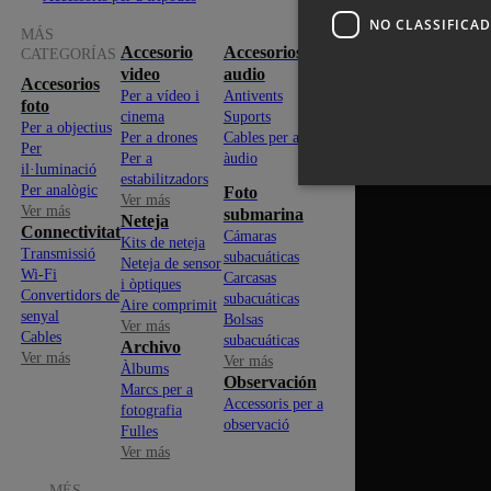
NO CLASSIFICA
MÁS
Accesorio
Accesorios
CATEGORÍAS
video
audio
Accesorios
Per a vídeo i
Antivents
foto
cinema
Suports
Per a objectius
Per a drones
Cables per a
Per
Per a
àudio
il·luminació
estabilitzadors
Per analògic
Foto
Ver más
Ver más
submarina
Neteja
Connectivitat
Cámaras
Kits de neteja
Transmissió
subacuáticas
Neteja de sensor
Wi-Fi
Carcasas
i òptiques
Convertidors de
subacuáticas
Aire comprimit
senyal
Bolsas
Ver más
Cables
subacuáticas
Archivo
Ver más
Ver más
Àlbums
Observación
Marcs per a
Accessoris per a
fotografia
observació
Fulles
Ver más
MÉS