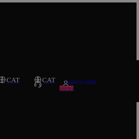
CAT
CAT
La meva cistella
articles