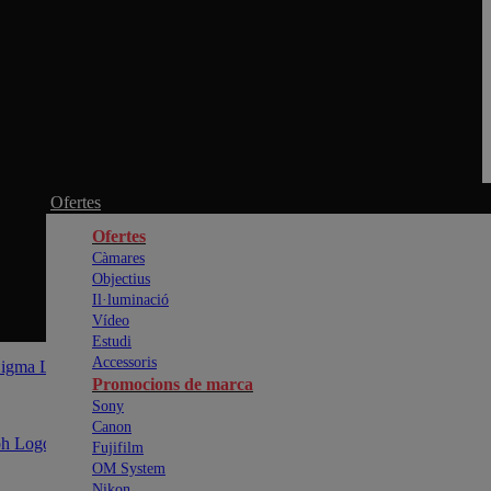
Ofertes
Ofertes
Càmares
Objectius
Il·luminació
Vídeo
Estudi
Accessoris
Promocions de marca
Sony
Canon
Fujifilm
OM System
Nikon