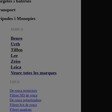
rgetes i bateries
ransport
rípodes i Monopies
MARCA
Benro
Urth
Tiffen
Lee
Zeiss
Leica
Veure totes les marques
TIPUS
De rosca protectors
Filtres ND de rosca
De rosca polaritzadors
Filtres b/n de rosca
Filtres quadrats