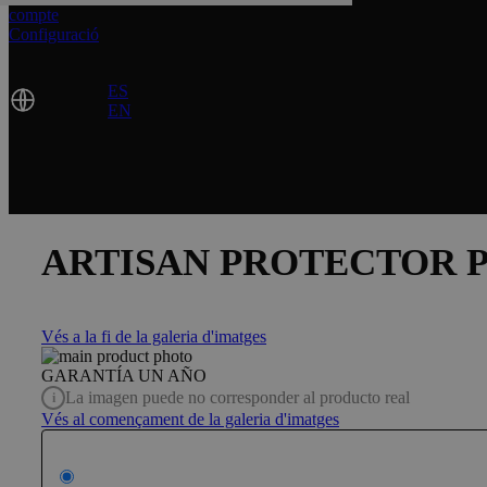
compte
Configuració
Idioma
ES
CA
EN
ARTISAN PROTECTOR PI
Vés a la fi de la galeria d'imatges
GARANTÍA UN AÑO
La imagen puede no corresponder al producto real
Vés al començament de la galeria d'imatges