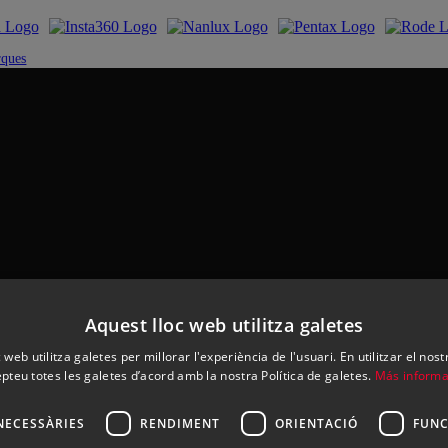
rques
Aquest lloc web utilitza galetes
 web utilitza galetes per millorar l'experiència de l'usuari. En utilitzar el nost
pteu totes les galetes d’acord amb la nostra Política de galetes.
Más informa
NECESSÀRIES
RENDIMENT
ORIENTACIÓ
FUNC