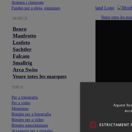
Arnesos i cinturons
Fundes per a pluja, estanques
Veure totes les ma
MARCA
Benro
Manfrotto
Leofoto
Sachtler
Falcam
Smallrig
Arca Swiss
Veure totes les marques
TIPUS
Per a fotografia
Per a vídeo
Aquest lloc
Monopeus
acce
Ròtules per a fotografia
Ròtules per a vídeo
ESTRICTAMENT 
Ròtules panoràmiques
Accessoris per a trípodes