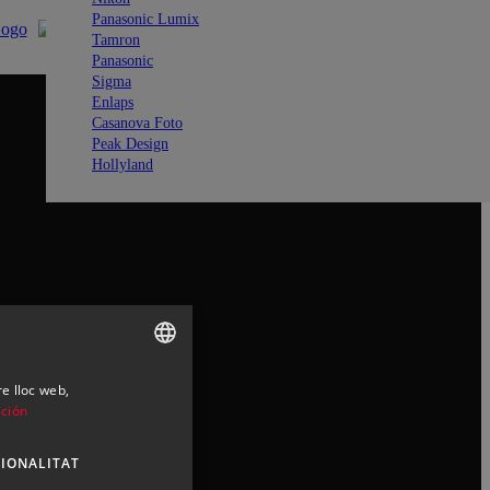
Panasonic Lumix
Tamron
Panasonic
Sigma
Enlaps
Casanova Foto
Peak Design
Hollyland
re lloc web,
SPANISH
ción
ENGLISH
IONALITAT
CATALAN