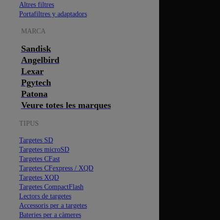
Altres filtres
Portafiltres y adaptadors
MARCA
Sandisk
Angelbird
Lexar
Pgytech
Patona
Veure totes les marques
TIPUS
Targetes SD
Targetes microSD
Targetes CFast
Targetes CFexpress / XQD
Targetes XQD
Targetes CompactFlash
Lectors de targetes
Accessoris per a targetes
Bateries per a càmeres