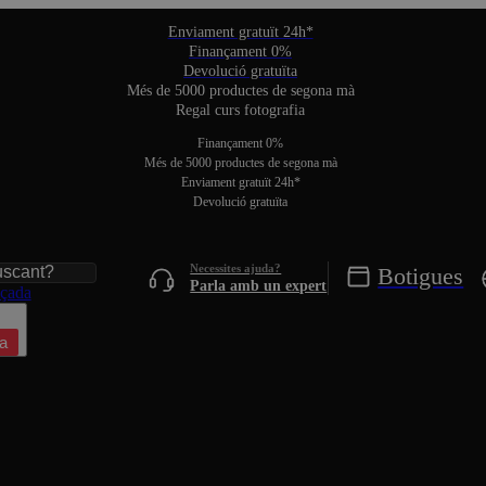
Enviament gratuït 24h*
Finançament 0%
Devolució gratuïta
Més de 5000 productes de segona mà
Regal curs fotografia
Finançament 0%
Més de 5000 productes de segona mà
Enviament gratuït 24h*
Devolució gratuïta
Botigues
Parla amb un expert
nçada
a