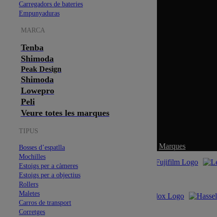
Carregadors de bateries
Empunyaduras
MARCA
Tenba
Shimoda
Peak Design
Shimoda
Lowepro
Peli
Veure totes les marques
TIPUS
Marques
Bosses d’espatlla
Mochilles
Estoigs per a càmeres
Estoigs per a objectius
Rollers
Maletes
Carros de transport
Corretges