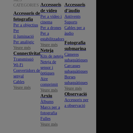
Accessoris
Accessoris
CATEGORIES
de vídeo
d’àudio
Accessoris de
Per a vídeo i
Antivents
fotografia
cinema
Suports
Per a objectius
Per a drones
Cables per a
Per
Per a
àudio
il·luminació
estabilitzadors
Per analògic
Fotografia
Veure més
Veure més
submarina
Neteja
Connectivitat
Càmeres
Kits de neteja
Transmissió
subaquàtiques
Neteja de
Wi-Fi
Carcasses
sensor i
Convertidors de
subaquàtiques
òptiques
senyal
Borses
Aire
Cables
subaquàtiques
comprimit
Veure més
Veure més
Veure més
Observació
Arxiu
Accessoris per
Àlbums
a observació
Marcs per a
fotografia
Fulles
Veure més