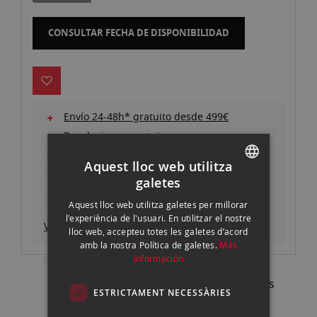
galeria
d'imatges
CONSULTAR FECHA DE DISPONIBILIDAD
Envío 24-48h* gratuito desde 499€
Devoluciones gratuitas
Pago seguro y autenticado
Aquest lloc web utilitza
Garantía oficial
galetes
SPANISH
Consigue un descuento entregando tu
equipo actual
Aquest lloc web utilitza galetes per millorar
ENGLISH
l'experiència de l'usuari. En utilitzar el nostre
Ver descripción producto
lloc web, accepteu totes les galetes d’acord
CATALAN
amb la nostra Política de galetes.
Más
información
Pregunta a nuestros expertos
ESTRICTAMENT NECESSÀRIES
93 302 73 63 |
Contactar