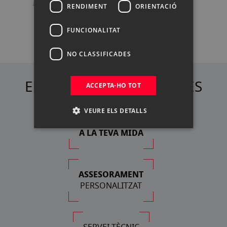
RENDIMENT
ORIENTACIÓ
FUNCIONALITAT
NO CLASSIFICADES
ELS NOSTRES AVANTATGES
ACCEPTA-HO TOT
VEURE ELS DETALLS
FINANÇAMENT
A LA TEVA MIDA
ASSESORAMENT
PERSONALITZAT