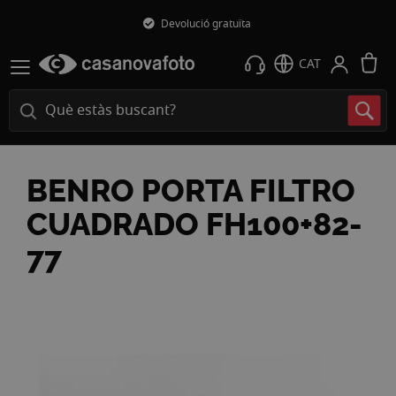
Devolució gratuïta
L
CAT
BENRO PORTA FILTRO
CUADRADO FH100+82-
77
Vés
a
la
fi
de