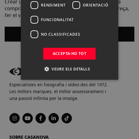
Crear un compte té molts avantatges: finalitzar la
RENDIMENT
ORIENTACIÓ
compra més ràpidament, guardar més d'una adreça,
fer el seguiment de les comandes i molt més.
FUNCIONALITAT
Crear un compte
NO CLASSIFICADES
ACCEPTA-HO TOT
VEURE ELS DETALLS
Especialistes en fotografia i vídeo des del 1972.
Les millors marques, el millor assessorament i
una passió infinita per la imatge.
SOBRE CASANOVA