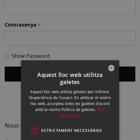
Contrasenya
Show Password
Iniciar sessió
Aquest lloc web utilitza
galetes
SPANISH
Has oblidat la contrasenya?
Aquest lloc web utilitza galetes per millorar
ENGLISH
l'experiència de l'usuari. En utilitzar el nostre
lloc web, accepteu totes les galetes d’acord
CATALAN
amb la nostra Política de galetes.
Más
información
Nous clients
ESTRICTAMENT NECESSÀRIES