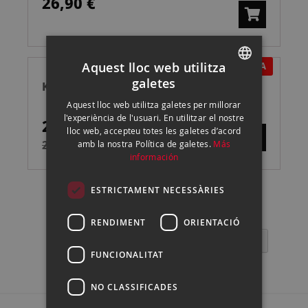
26,90 €
Aquest lloc web utilitza
EN OFERTA
galetes
KODAK FUN SAVER 27
SPANISH
Aquest lloc web utilitza galetes per millorar
ENGLISH
l'experiència de l'usuari. En utilitzar el nostre
20,00 €
lloc web, accepteu totes les galetes d’acord
CATALAN
21,90 €
amb la nostra Política de galetes.
Más
información
ESTRICTAMENT NECESSÀRIES
RENDIMENT
ORIENTACIÓ
Pàgina
Pàgina
Següent
Actualment
Pàgina
Pàgina
Pàgina
Pàgina
Pàgina
1
2
3
4
5
6
FUNCIONALITAT
estàs
llegint
NO CLASSIFICADES