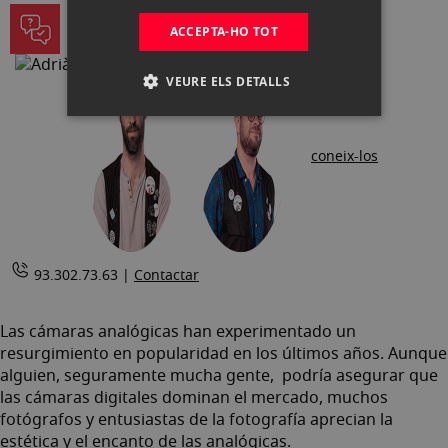
la
PREGUNTA ALS NOSTRES EXPERTS
ACCEPTA-HO TOT
pàgina
VEURE ELS DETALLS
coneix-los
93.302.73.63 |
Contactar
Las cámaras analógicas han experimentado un
resurgimiento en popularidad en los últimos años. Aunque
alguien, seguramente mucha gente, podría asegurar que
las cámaras digitales dominan el mercado, muchos
fotógrafos y entusiastas de la fotografía aprecian la
estética y el encanto de las analógicas.