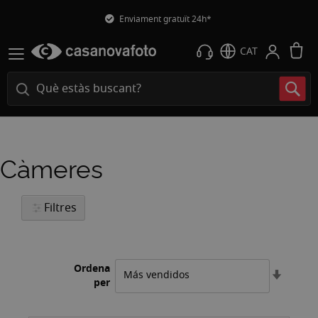
Enviament gratuït 24h*
L
CAT
Càmeres
Filtres
Ordena
Estable
per
l'ordre
ascend