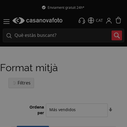
Enviament gratuït 24h*
L
CAT
Format mitjà
Filtres
Ordena
Estable
per
l'ordre
ascend