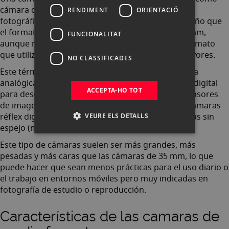
cámara de medio formato, es un tipo de cámara
RENDIMENT
ORIENTACIÓ
fotográfica que utiliza una película de mayor tamaño que
el formato más usual de 35 mm ,que es de 24x36mm,
FUNCIONALITAT
aunque más pequeños que el formato de gran formato
que utiliza películas de 4x5 pulgadas o incluso mayores.
NO CLASSIFICADES
Este término se originó en la época de la fotografía
analógica, pero también se utiliza en la fotografía digital
ACCEPTA-HO TOT
para describir sistemas de cámaras que tienen sensores
de imagen más grandes que los sensores de las cámaras
réflex digitales convencionales (DSLR) o las cámaras sin
VEURE ELS DETALLS
espejo (mirrorless).
Este tipo de cámaras suelen ser más grandes, más
pesadas y más caras que las cámaras de 35 mm, lo que
puede hacer que sean menos prácticas para el uso diario o
el trabajo en entornos móviles pero muy indicadas en
fotografía de estudio o reproducción.
Características de las camaras de