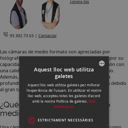
coneix-los
93.302.73.63 |
Contactar
Las cámaras de medio formato son apreciadas por
fotógrafos profesionales y aficionados avanzados por su
capacidad para capturar imágenes de alta resolución con
Aquest lloc web utilitza
una calidad excepcional y un rango dinámico amplio.
galetes
Además, suelen permitir un mayor control sobre la
SPANISH
profundidad de campo y la nitidez de las imágenes debido
Aquest lloc web utilitza galetes per millorar
ENGLISH
al gran tamaño de la película o del sensor.
l'experiència de l'usuari. En utilitzar el nostre
lloc web, accepteu totes les galetes d’acord
CATALAN
amb la nostra Política de galetes.
Más
¿Qué es la cámara de formato
información
medio?
ESTRICTAMENT NECESSÀRIES
Una cámara de formato medio, también conocida como