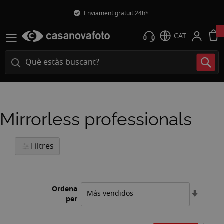
Enviament gratuït 24h*
CAT
Mirrorless professionals
Filtres
Ordena
Estable
per
l'ordre
ascend