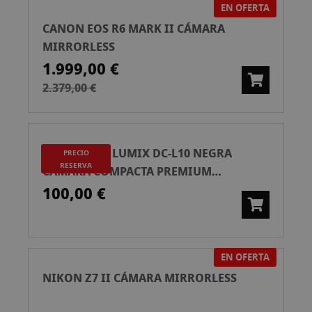
EN OFERTA
CANON EOS R6 MARK II CÁMARA
MIRRORLESS
1.999,00 €
2.379,00 €
PANASONIC LUMIX DC-L10 NEGRA
PRECIO
RESERVA
CÁMARA COMPACTA PREMIUM
*RESERVA* PRECIO FINAL: 1.499€
100,00 €
EN OFERTA
NIKON Z7 II CÁMARA MIRRORLESS