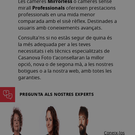
Mirrorless
la
Les càmeres
o càmeres sense
Professionals
mirall
ofereixen prestacions
pàgina
professionals en una mida menor
comparada amb el sisè rèflex. Destinades a
usuaris amb coneixements avançats.
Consulta'ns si no estàs segur de quina és
la més adequada per a les teves
necessitats i els tècnics especialitzats de
Casanova Foto t'aconsellaran la millor
opció, nova o de segona mà, a les nostres
botigues o a la nostra web, amb totes les
garanties.
PREGUNTA ALS NOSTRES EXPERTS
Coneix-los