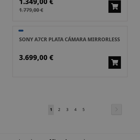
1.349,00 €
1.779,00 €
SONY A7CR PLATA CÁMARA MIRRORLESS
3.699,00 €
Pàgina
Pàgina
Següent
Actualment
Pàgina
Pàgina
Pàgina
Pàgina
1
2
3
4
5
estàs
llegint