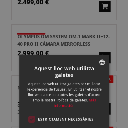
2.499,00 €
OLYMPUS OM SYSTEM OM-1 MARK II+12-
40 PRO II CÁMARA MIRRORLESS
2.999,00 €
Aquest lloc web utilitza
galetes
SPANISH
EN OFERTA
Aquest lloc web utilitza galetes per millorar
NIKON Z6 III + 24-70/4 S
ENGLISH
l'experiència de l'usuari. En utilitzar el nostre
lloc web, accepteu totes les galetes d’acord
CATALAN
amb la nostra Política de galetes.
Más
3.099,00 €
información
3.829,00 €
ESTRICTAMENT NECESSÀRIES