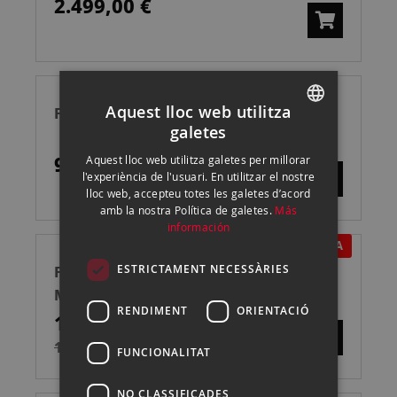
2.499,00 €
Aquest lloc web utilitza
FUJIFILM INSTAX PAL LAVANDER BLUE
galetes
SPANISH
99,00 €
Aquest lloc web utilitza galetes per millorar
ENGLISH
l'experiència de l'usuari. En utilitzar el nostre
lloc web, accepteu totes les galetes d’acord
CATALAN
amb la nostra Política de galetes.
Más
información
EN OFERTA
FUJIFILM X-T50+16-50 NEGRO CÁMARA
ESTRICTAMENT NECESSÀRIES
MIRRORLESS
RENDIMENT
ORIENTACIÓ
1.839,00 €
1.899,00 €
FUNCIONALITAT
NO CLASSIFICADES