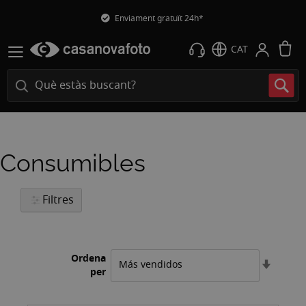
Enviament gratuït 24h*
L
CAT
Consumibles
Filtres
Ordena
Estable
per
l'ordre
ascend