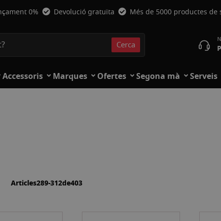
nçament 0%
Devolució gratuïta
Més de 5000 productes de
Cerca
P
Cerca
Accessoris
Marques
Ofertes
Segona mà
Serveis
a
lista
Articles
289
-
312
de
403