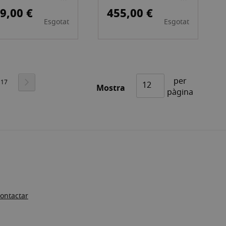
G (44)
350 G
9,00 €
455,00 €
Esgotat
Esgotat
1CMX12MTS
(60PULG.)152CMX
12MTS
per
int la pàgina
a
Pàgina
Pàgina
Següent
17
Mostra
pàgina
ontactar