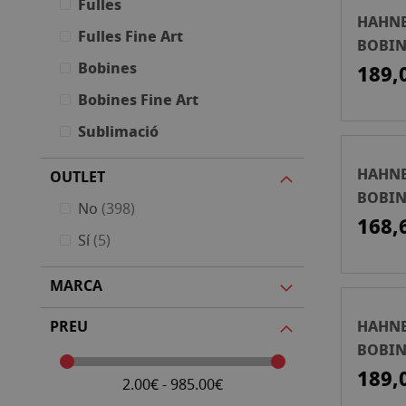
Fulles
HAHN
Fulles Fine Art
BOBIN
Bobines
G 33X
189,
Bobines Fine Art
Sublimació
HAHN
OUTLET
BOBIN
articles
No
398
CANVA
168,
articles
Sí
5
24PUL
12MTS
MARCA
HAHN
PREU
BOBIN
CANVA
189,
2.00€ - 985.00€
24PUL