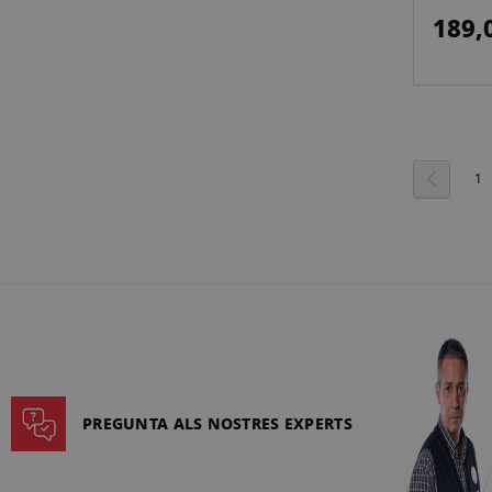
350G (
189,
61CM 
Pàgina
Pàgina
Anterior
Pà
1
PREGUNTA ALS NOSTRES EXPERTS