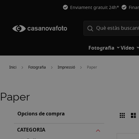
Enviament gratuït 24h*
Fina
Fotografia
Vídeo
Inici
Fotografia
Impressió
Paper
Paper
Opcions de compra
Graell
L
Veure
com
CATEGORIA