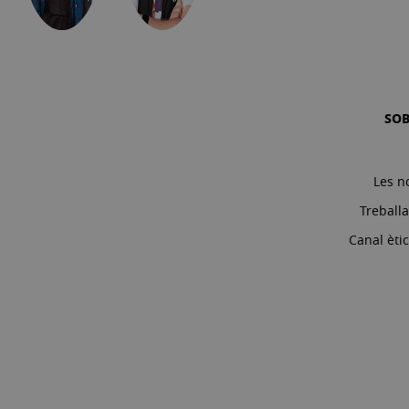
SO
Les n
Treball
Canal èti