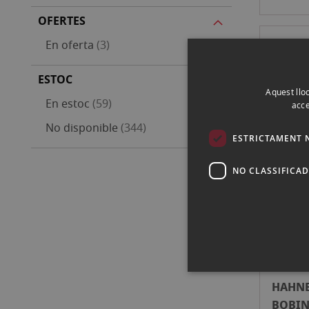
12M
OFERTES
articles
En oferta
3
HAHN
BOBIN
ESTOC
PEARL
389,
Aquest lloc
articles
En estoc
59
acce
X 12M
articles
No disponible
344
ESTRICTAMENT 
HAHN
NO CLASSIFICA
BOBIN
CANVA
275,
370GR 
12M
HAHN
BOBIN