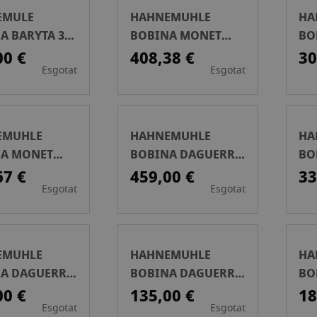
EMULE
HAHNEMUHLE
HA
A BARYTA 325
BOBINA MONET
BO
12MTS
CANVAS 410 GSM
CA
00 €
408,38 €
30
Esgotat
Esgotat
60PULG.152CM X
44
12M
12
EMUHLE
HAHNEMUHLE
HA
A MONET
BOBINA DAGUERRE
BO
S 410 GSM
CANVAS 400 GSM
CA
67 €
459,00 €
33
Esgotat
Esgotat
G.61CM X
60PULG.152CM X
PU
12M
EMUHLE
HAHNEMUHLE
HA
A DAGUERRE
BOBINA DAGUERRE
BO
S 400 GSM
CANVAS 400 GSM
PE
00 €
135,00 €
18
Esgotat
Esgotat
G. 61CM X
17PULG 43CM X 12M
X 