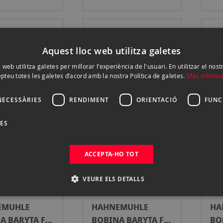
EMUHLE
HAHNEMUHLE
HA
Aquest lloc web utilitza galetes
A FINE ART
BOBINA FINE ART
BO
 285GR 91CM
PEARL 285GR 111
BA
00 €
469,00 €
51
 web utilitza galetes per millorar l'experiència de l'usuari. En utilitzar el nost
pteu totes les galetes d’acord amb la nostra Política de galetes.
Más informa
Esgotat
Esgotat
TS
CM X 12MTS
24 
NECESSÀRIES
RENDIMENT
ORIENTACIÓ
FUNC
EMUHLE
HAHNEMUHLE
HA
DES
A ART
BOBINA ART
BO
S SMOOTH
CANVAS SMOOTH
CA
00 €
155,00 €
49
ACCEPTA-HO TOT
Esgotat
Esgotat
44 PULG. X
370GR 24 PULG. X
370
12M
5M
VEURE ELS DETALLS
EMUHLE
HAHNEMUHLE
HA
A BARYTA FB
BOBINA BARYTA FB
BO