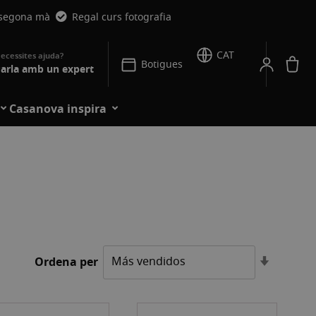
 segona mà
Regal curs fotografia
CAT
La
Botigues
arla amb un expert
Casanova inspira
Establei
Ordena per
l'ordre
ascende