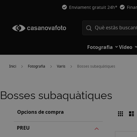
Enviament gratuït 24h*
Fina
Fotografia
Vídeo
Inici
Fotografia
Varis
Bosses subaquàtiques
Bosses subaquàtiques
Opcions de compra
Graell
L
Veure
com
PREU