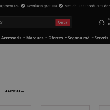
nçament 0%
Devolució gratuïta
Més de 5000 productes de
Cerca
P
Cerca
Accessoris
Marques
Ofertes
Segona mà
Serveis
a
lista
4
Articles ---