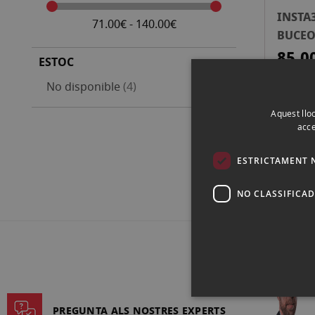
INSTA
71.00€ - 140.00€
BUCEO
85,0
ESTOC
articles
No disponible
4
Aquest lloc
acce
ESTRICTAMENT 
NO CLASSIFICA
PREGUNTA ALS NOSTRES EXPERTS