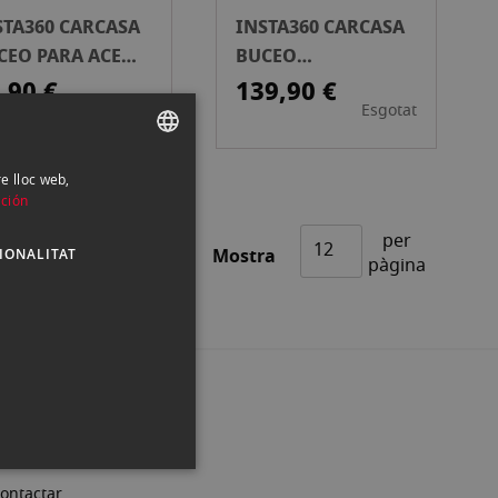
STA360 CARCASA
INSTA360 CARCASA
CEO PARA ACE
BUCEO
O 2
PROFESIONAL PARA
,90 €
139,90 €
Esgotat
Esgotat
X5
re lloc web,
SPANISH
ción
ENGLISH
per
Mostra
IONALITAT
CATALAN
pàgina
ontactar