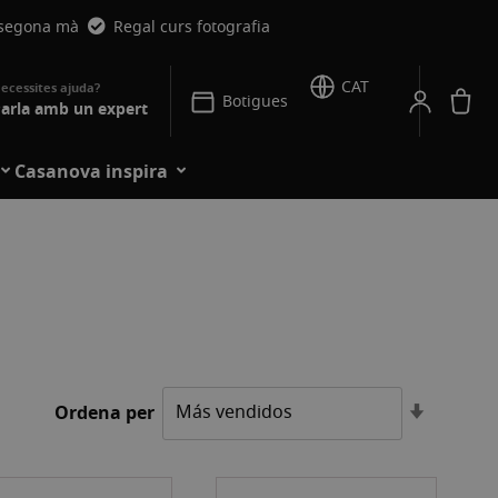
 segona mà
Regal curs fotografia
CAT
La
Botigues
arla amb un expert
Casanova inspira
Establei
Ordena per
l'ordre
ascende