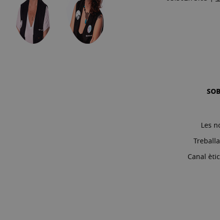
SO
Les n
Treball
Canal èti