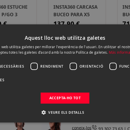
360 ESTUCHE
INSTA360 CARCASA
IN
 P/GO 3
BUCEO PARA X5
BU
PR
0 €
137,90 €
71
Esgotat
Esgotat
Aquest lloc web utilitza galetes
 web utilitza galetes per millorar l'experiència de l'usuari. En utilitzar el nost
pteu totes les galetes d’acord amb la nostra Política de galetes.
Más informa
NECESSÀRIES
RENDIMENT
ORIENTACIÓ
FUNC
DES
ACCEPTA-HO TOT
VEURE ELS DETALLS
coneix-los
93.302.73.63 |
C