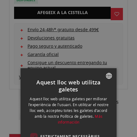
DISPONIBLE
galeria
d'imatges
AFEGEIX A LA CISTELLA
Envío 24-48h* gratuito desde 499€
Devoluciones gratuitas
Pago seguro y autenticado
Garantía oficial
Consigue un descuento entregando tu
equipo actual
Ver descripción producto
Aquest lloc web utilitza
galetes
SPANISH
Aquest lloc web utilitza galetes per millorar
Pregunta a nuestros expertos
ENGLISH
l'experiència de l'usuari. En utilitzar el nostre
93 302 73 63 |
Contactar
lloc web, accepteu totes les galetes d’acord
CATALAN
amb la nostra Política de galetes.
Más
información
ESTRICTAMENT NECESSÀRIES