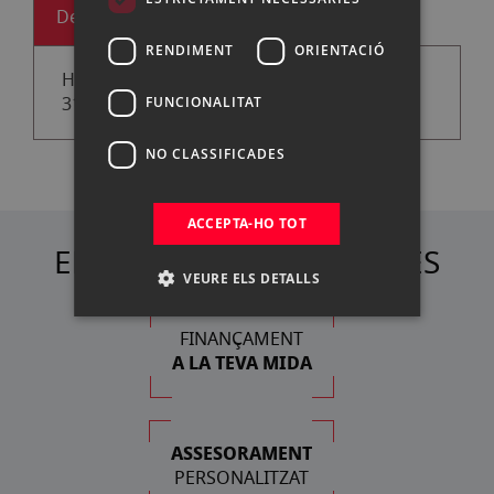
Descripción
RENDIMENT
ORIENTACIÓ
HAHNEMUHLE BOBINA PHOTO RAG SATIN
310G 61CM X 12MTS
FUNCIONALITAT
NO CLASSIFICADES
ACCEPTA-HO TOT
ELS NOSTRES AVANTATGES
VEURE ELS DETALLS
FINANÇAMENT
A LA TEVA MIDA
ASSESORAMENT
PERSONALITZAT