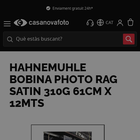
Enviament gratuït 24h*
L
CAT
HAHNEMUHLE
BOBINA PHOTO RAG
SATIN 310G 61CM X
12MTS
Vés
a
la
fi