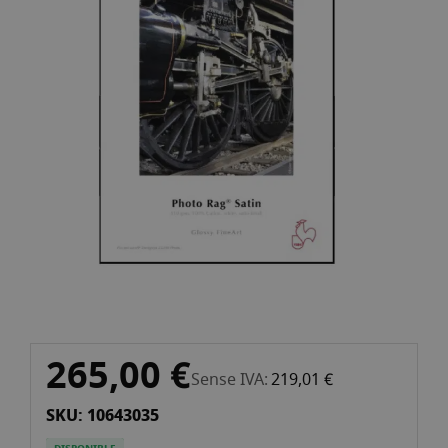
de
la
galeria
d'imatges
Vés
265,00 €
al
Sense IVA
219,01 €
començament
SKU: 10643035
de
la