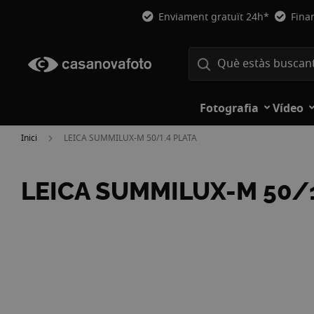
Enviament gratuït 24h*
Fina
Fotografia
Vídeo
Inici
LEICA SUMMILUX-M 50/1.4 PLATA
LEICA SUMMILUX-M 50/1
Vés
a
la
fi
de
la