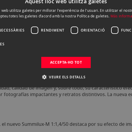
l objetivo Leica Summilux-M 50/1.4
Aquest lloc web utilitza galetes
 web utilitza galetes per millorar l'experiència de l'usuari. En utilitzar el nost
pteu totes les galetes d’acord amb la nostra Política de galetes.
Más informa
NECESSÀRIES
RENDIMENT
ORIENTACIÓ
FUNC
DES
ACCEPTA-HO TOT
VEURE ELS DETALLS
dad, calidad de imagen y, sobre todo, su característico efe
ar fotografías impactantes y retratos distintivos. La nueva 
ca, el nuevo Summilux-M 1:1,4/50 destaca por su efecto de im