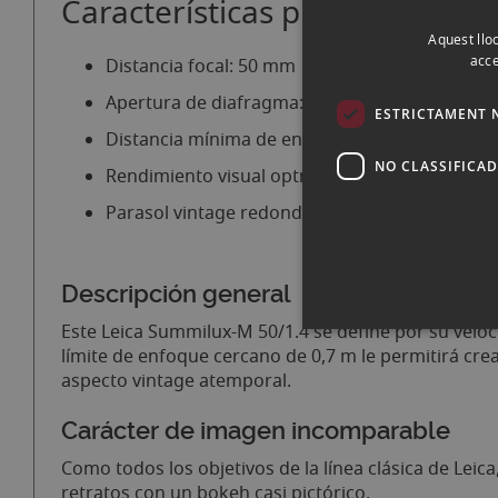
Características principales de
Aquest lloc
acce
Distancia focal: 50 mm
Apertura de diafragma: f/1.4 - f/16
ESTRICTAMENT 
Distancia mínima de enfoque: 70 cm
NO CLASSIFICA
Rendimiento visual optmiizado
Parasol vintage redondo y extraíble
Descripción general
Este Leica Summilux-M 50/1.4 se define por su veloci
límite de enfoque cercano de 0,7 m le permitirá cre
aspecto vintage atemporal.
Carácter de imagen incomparable
Como todos los objetivos de la línea clásica de Lei
retratos con un bokeh casi pictórico.