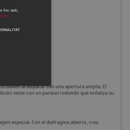
 plata
re lloc web,
SPANISH
ción
ENGLISH
IONALITAT
CATALAN
cto bokeh al disparar con una apertura amplia. El
edición viene con un parasol redondo que enfatiza su
agen especial. Con el diafragma abierto, crea