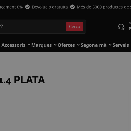
nçament 0%
Devolució gratuïta
Més de 5000 productes de
Cerca
P
Cerca
Accessoris
Marques
Ofertes
Segona mà
Serveis
.4 PLATA