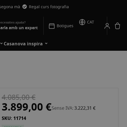
 segona mà
Regal curs fotografia
CAT
La
Botigues
arla amb un expert
Casanova inspira
4.085,00 €
3.899,00 €
Sense IVA
3.222,31 €
SKU: 11714