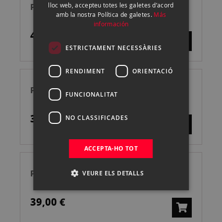
PROFOTO CLIC GEL YELLOW
lloc web, accepteu totes les galetes d’acord
CATALAN
amb la nostra Política de galetes.
Más
información
49,00 €
ESTRICTAMENT NECESSÀRIES
RENDIMENT
ORIENTACIÓ
PROFOTO OCF II GEL RING
FUNCIONALITAT
39,00 €
NO CLASSIFICADES
ACCEPTA-HO TOT
PROFOTO OCF II GEL FULL CTO
VEURE ELS DETALLS
39,00 €