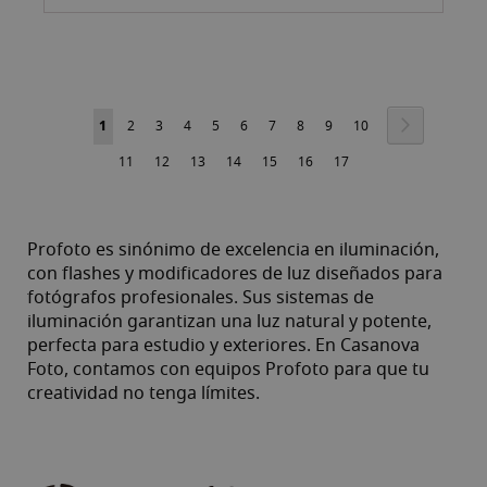
Pàgina
Pàgina
Següent
Actualment
Pàgina
Pàgina
Pàgina
Pàgina
Pàgina
Pàgina
Pàgina
Pàgina
Pàgina
1
2
3
4
5
6
7
8
9
10
estàs
Pàgina
Pàgina
Pàgina
Pàgina
Pàgina
Pàgina
Pàgina
11
12
13
14
15
16
17
llegint
la
Profoto es sinónimo de excelencia en iluminación,
pàgina
con flashes y modificadores de luz diseñados para
fotógrafos profesionales. Sus sistemas de
iluminación garantizan una luz natural y potente,
perfecta para estudio y exteriores. En Casanova
Foto, contamos con equipos Profoto para que tu
creatividad no tenga límites.