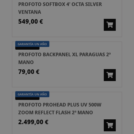
PROFOTO SOFTBOX 4' OCTA SILVER
VENTANA
549,00 €
GARANTÍA UN AÑO
SEGONA MÀ
PROFOTO BACKPANEL XL PARAGUAS 2ª
MANO
79,00 €
GARANTÍA UN AÑO
SEGONA MÀ
PROFOTO PROHEAD PLUS UV 500W
ZOOM REFLECT FLASH 2ª MANO
2.499,00 €