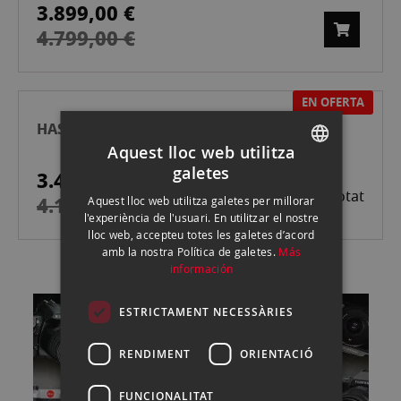
3.899,00 €
Preu
especial
4.799,00 €
EN OFERTA
HASSELBLAD XCD 25/2,5 V EXPOSICIÓN
Aquest lloc web utilitza
galetes
3.499,00 €
Preu
SPANISH
Esgotat
especial
4.199,00 €
Aquest lloc web utilitza galetes per millorar
ENGLISH
l'experiència de l'usuari. En utilitzar el nostre
lloc web, accepteu totes les galetes d’acord
CATALAN
amb la nostra Política de galetes.
Más
información
ESTRICTAMENT NECESSÀRIES
RENDIMENT
ORIENTACIÓ
FUNCIONALITAT