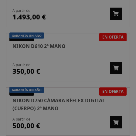
A partir de
1.493,00 €
GARANTÍA UN AÑO
EN OFERTA
SEGONA MÀ
NIKON D610 2ª MANO
A partir de
350,00 €
GARANTÍA UN AÑO
EN OFERTA
SEGONA MÀ
NIKON D750 CÁMARA RÉFLEX DIGITAL
(CUERPO) 2ª MANO
A partir de
500,00 €