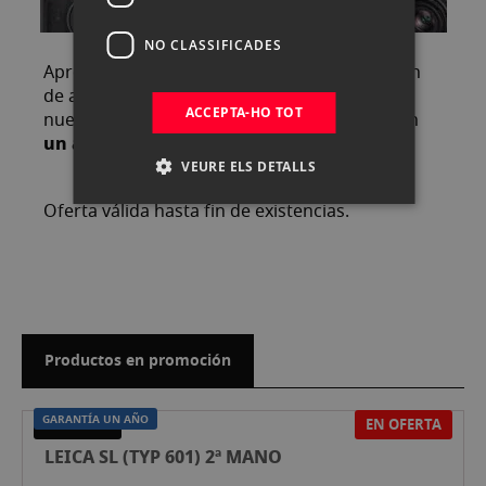
NO CLASSIFICADES
Aprovecha estos descuentos en una selección
de artículos de segunda mano, revisados por
ACCEPTA-HO TOT
nuestro servicio técnico, y como siempre, con
un año de garantía
VEURE ELS DETALLS
Oferta válida hasta fin de existencias.
Productos en promoción
GARANTÍA UN AÑO
EN OFERTA
SEGONA MÀ
LEICA SL (TYP 601) 2ª MANO