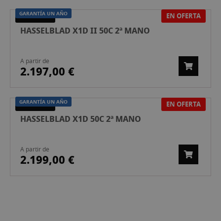
GARANTÍA UN AÑO
EN OFERTA
SEGONA MÀ
HASSELBLAD X1D II 50C 2ª MANO
A partir de
2.197,00 €
GARANTÍA UN AÑO
EN OFERTA
SEGONA MÀ
HASSELBLAD X1D 50C 2ª MANO
A partir de
2.199,00 €