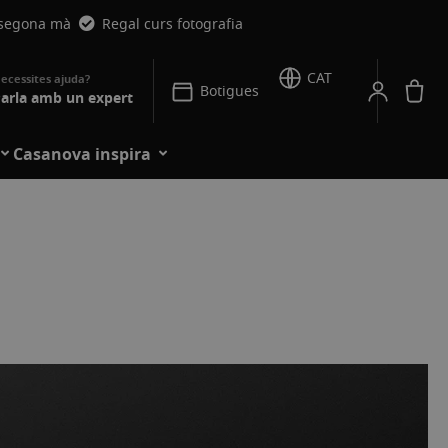
 segona mà
Regal curs fotografia
CAT
La
Botigues
arla amb un expert
Casanova inspira