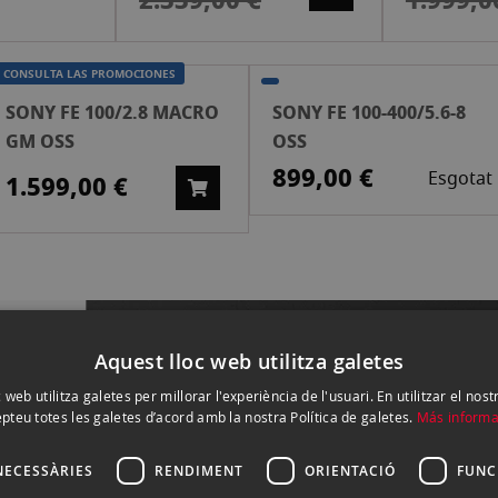
2.339,00 €
1.999,0
CONSULTA LAS PROMOCIONES
SONY FE 100/2.8 MACRO
SONY FE 100-400/5.6-8
GM OSS
OSS
899,00 €
Esgotat
1.599,00 €
Aquest lloc web utilitza galetes
 web utilitza galetes per millorar l'experiència de l'usuari. En utilitzar el nost
pteu totes les galetes d’acord amb la nostra Política de galetes.
Más informa
NECESSÀRIES
RENDIMENT
ORIENTACIÓ
FUNC