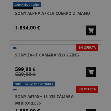
GARANTÍA UN AÑO
SEGONA MÀ
SONY ALPHA A7R IV CUERPO 2ª MANO
1.834,00 €
EN OFERTA
SONY ZV-1F CÁMARA VLOGGING
599,00 €
629,00 €
CONSULTA LAS PROMOCIONES
EN OFERTA
SONY A6700 + 18-135 CÁMARA
MIRRORLESS