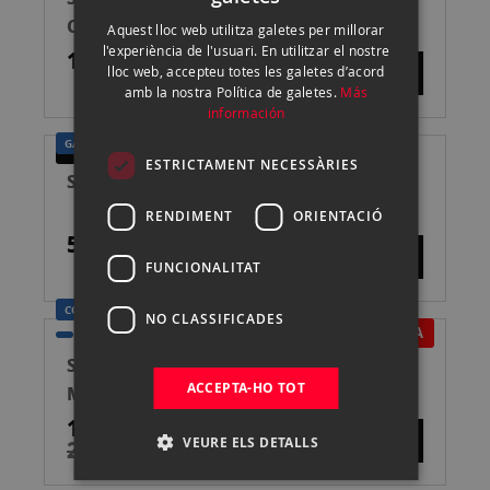
SPANISH
COMPACTA
Aquest lloc web utilitza galetes per millorar
ENGLISH
l'experiència de l'usuari. En utilitzar el nostre
1.249,00 €
lloc web, accepteu totes les galetes d’acord
CATALAN
amb la nostra Política de galetes.
Más
información
GARANTÍA UN AÑO
SEGONA MÀ
ESTRICTAMENT NECESSÀRIES
SONY ALPHA A7S CUERPO 2ª MANO
RENDIMENT
ORIENTACIÓ
582,00 €
FUNCIONALITAT
CONSULTA LAS PROMOCIONES
NO CLASSIFICADES
EN OFERTA
SONY A7 C + 28-60 NEGRO CÁMARA
ACCEPTA-HO TOT
MIRRORLESS
1.999,00 €
VEURE ELS DETALLS
2.399,00 €