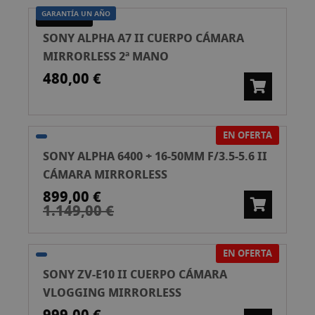
GARANTÍA UN AÑO
SEGONA MÀ
SONY ALPHA A7 II CUERPO CÁMARA
MIRRORLESS 2ª MANO
480,00 €
EN OFERTA
SONY ALPHA 6400 + 16-50MM F/3.5-5.6 II
CÁMARA MIRRORLESS
899,00 €
1.149,00 €
EN OFERTA
SONY ZV-E10 II CUERPO CÁMARA
VLOGGING MIRRORLESS