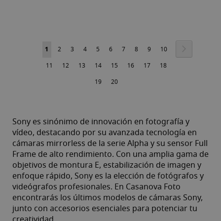
Pàgina
Pàgina
Següent
Actualment
Pàgina
Pàgina
Pàgina
Pàgina
Pàgina
Pàgina
Pàgina
Pàgina
Pàgina
1
2
3
4
5
6
7
8
9
10
estàs
Pàgina
Pàgina
Pàgina
Pàgina
Pàgina
Pàgina
Pàgina
Pàgina
11
12
13
14
15
16
17
18
llegint
Pàgina
Pàgina
19
20
la
pàgina
Sony es sinónimo de innovación en fotografía y
vídeo, destacando por su avanzada tecnología en
cámaras mirrorless de la serie Alpha y su sensor Full
Frame de alto rendimiento. Con una amplia gama de
objetivos de montura E, estabilización de imagen y
enfoque rápido, Sony es la elección de fotógrafos y
videógrafos profesionales. En Casanova Foto
encontrarás los últimos modelos de cámaras Sony,
junto con accesorios esenciales para potenciar tu
creatividad.