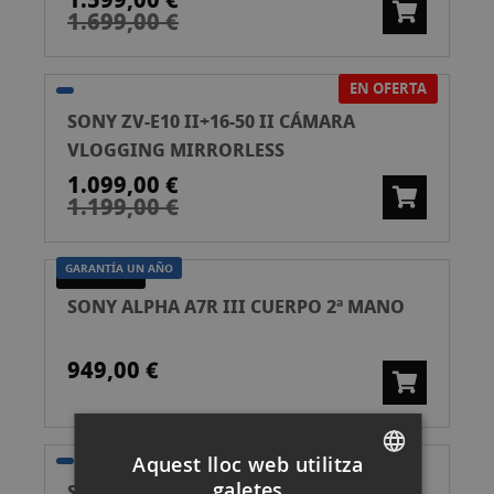
1.599,00 €
1.699,00 €
EN OFERTA
SONY ZV-E10 II+16-50 II CÁMARA
VLOGGING MIRRORLESS
1.099,00 €
1.199,00 €
GARANTÍA UN AÑO
SEGONA MÀ
SONY ALPHA A7R III CUERPO 2ª MANO
949,00 €
Aquest lloc web utilitza
galetes
SONY DSC-RX100 M VII CÁMARA