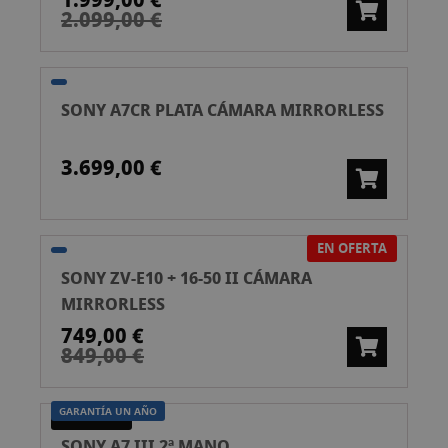
1.999,00 €
2.099,00 €
SONY A7CR PLATA CÁMARA MIRRORLESS
3.699,00 €
EN OFERTA
SONY ZV-E10 + 16-50 II CÁMARA
MIRRORLESS
749,00 €
849,00 €
GARANTÍA UN AÑO
SEGONA MÀ
SONY A7 III 2ª MANO