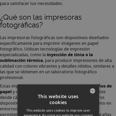
para satisfacer tus necesidades.
¿Qué son las impresoras
fotográficas?
Las impresoras fotográficas son dispositivos diseñados
específicamente para imprimir imágenes en papel
fotográfico. Utilizan tecnologías de impresión
inyección de tinta o la
especializadas, como la
sublimación térmica
, para producir impresiones de alta
calidad con colores vibrantes y detalles nítidos, similares a
las que se obtienen en un laboratorio fotográfico
profesional.
diferentes tamaños de
Estas impresoras suelen admitir
papel
y ofrecen opciones para imprimir directamente
This website uses
desde
cámaras digitales
,
tarjetas de memoria
u otros
cookies
dispositivos de almacenamiento. Son populares tanto en
SPANISH
entornos domésticos como profesionales, ya que
This website uses cookies to improve user
ENGLISH
permiten a los usuarios imprimir sus propias fotografías
experience. By using our website you consent