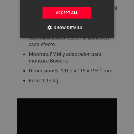
Métodos de control: integrado, control
ACCEPT ALL
remoto, aplicación Nanlink y
DMX/RDM
SHOW DETAILS
12 efectos especiales incorporados
con parámetros personalizables en
cada efecto
Montura FMM y adaptador para
montura Bowens
Dimensiones: 191.2 x 115 x 193.1 mm
Peso: 1.13 kg