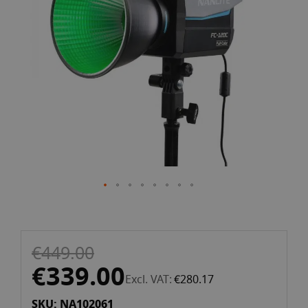
the
images
gallery
Skip
€449.00
to
the
€339.00
Excl. VAT
€280.17
beginning
of
SKU: NA102061