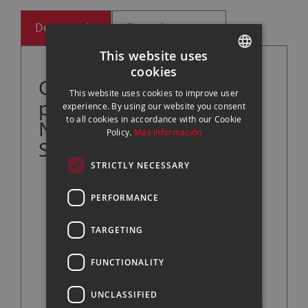
Descripción
Especificaciones
This website uses
cookies
SPANISH
Características
This website uses cookies to improve user
principales del foco LED
ENGLISH
experience. By using our website you consent
to all cookies in accordance with our Cookie
Nanlite FC-120C RGBW
CATALAN
Policy.
Más información
Spot Light
STRICTLY NECESSARY
Potencia: 145 W
PERFORMANCE
12850 lux 1m
Rango de temperatura de color:
TARGETING
2700K-6500K
FUNCTIONALITY
Atenuación 0-100 %
Funcionamiento intuitivo con pantalla
UNCLASSIFIED
de 2,0 pulgadas, 2 botones y 2 perillas