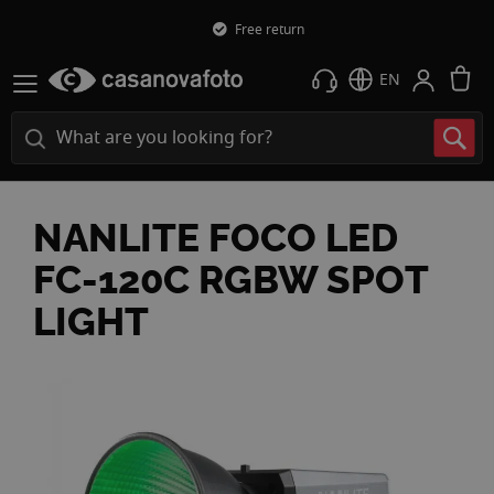
Free return
M
EN
NANLITE FOCO LED
FC-120C RGBW SPOT
LIGHT
Skip
to
the
end
of