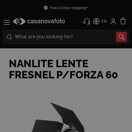
Free 24-hour shipping*
M
EN
NANLITE LENTE
FRESNEL P/FORZA 60
Skip
to
the
end
of
the
images