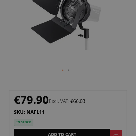
gallery
Skip
€79.90
to
Excl. VAT
€66.03
the
SKU: NAFL11
beginning
of
IN STOCK
the
images
ADD TO CART