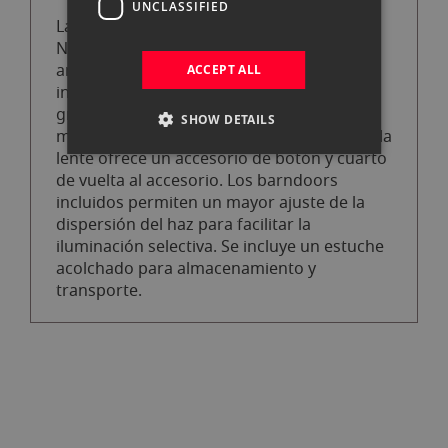
UNCLASSIFIED
La lente FL-11 Fresnel para Forza 60 de
NanLite modifica la dispersión del haz
ancho de la luz a un ángulo de haz de
ACCEPT ALL
inundación a punto ajustable de 10 a 45
grados. Aprovechando el montaje
SHOW DETAILS
modificador de cambio rápido de NanLite, la
lente ofrece un accesorio de botón y cuarto
de vuelta al accesorio. Los barndoors
incluidos permiten un mayor ajuste de la
dispersión del haz para facilitar la
iluminación selectiva. Se incluye un estuche
acolchado para almacenamiento y
transporte.