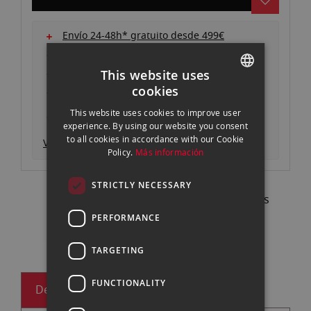
gallery
Envío 24-48h* gratuito desde 499€
Devoluciones gratuitas
Pago seguro y autenticado
This website uses
cookies
Garantía oficial
SPANISH
Consigue un descuento entregando tu
This website uses cookies to improve user
ENGLISH
equipo actual
experience. By using our website you consent
to all cookies in accordance with our Cookie
Ver descripción producto
CATALAN
Policy.
Más información
STRICTLY NECESSARY
Pregunta a nuestros expertos
93 302 73 63 |
Contactar
PERFORMANCE
TARGETING
FUNCTIONALITY
Descripción
Especificaciones