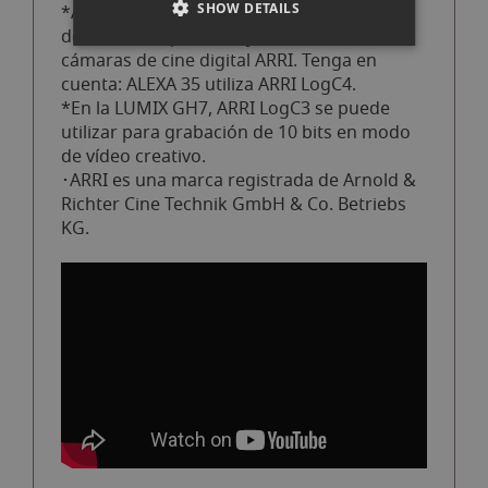
SHOW DETAILS
*ARRI LogC3 es una gamma Log
desarrollada por ARRI y utilizada en las
cámaras de cine digital ARRI. Tenga en
cuenta: ALEXA 35 utiliza ARRI LogC4.
*En la LUMIX GH7, ARRI LogC3 se puede
utilizar para grabación de 10 bits en modo
de vídeo creativo.
･ARRI es una marca registrada de Arnold &
Richter Cine Technik GmbH & Co. Betriebs
KG.