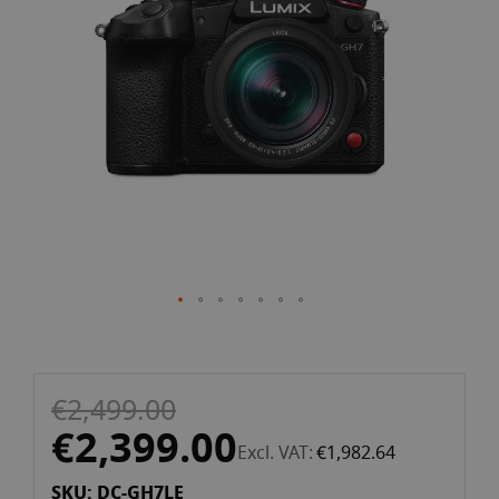
the
images
gallery
Skip
€2,499.00
to
the
€2,399.00
Excl. VAT
€1,982.64
beginning
of
SKU: DC-GH7LE