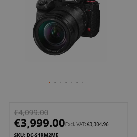
the
images
gallery
Skip
€4,099.00
to
the
€3,999.00
Excl. VAT
€3,304.96
beginning
of
SKU: DC-S1RM2ME