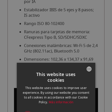
por IA
Estabilizador IBIS de 5 ejes y 8 pasos;
IS activo
Rango ISO 80-102400
Ranuras para tarjetas de memoria:
CFexpress Tipo B, SD/SDHC/SDXC
Conexiones inalámbricas: Wi-Fi 5 de 2,4
GHz (802.11ac), Bluetooth 5.0
Dimensiones: 102,36 x 134,37 x 91,69
mm
Peso: 790 gr (con batería)
This website uses
cookies
SPANISH
This website uses cookies to improve user
ENGLISH
experience. By using our website you consent
to all cookies in accordance with our Cookie
CATALAN
Policy.
Más información