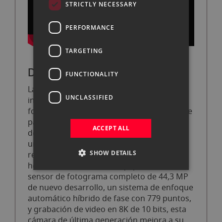
STRICTLY NECESSARY
PERFORMANCE
TARGETING
Descripción general
FUNCTIONALITY
La Panasonic Lumix S1R II es una
UNCLASSIFIED
innovadora cámara sin espejo de
fotograma completo, creada especialmente
para fotógrafos profesionales y creadores
ACCEPT ALL
de contenido híbrido. Esta cámara ofrece
una sorprendente calidad de imagen,
SHOW DETAILS
rendimiento de alta velocidad y avanzadas
herramientas de video. Equipada con un
sensor de fotograma completo de 44,3 MP
de nuevo desarrollo, un sistema de enfoque
automático híbrido de fase con 779 puntos,
y grabación de video en 8K de 10 bits, esta
cámara de última generación mejora a su