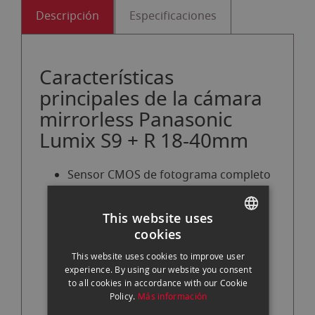
Descripción
Especificaciones
Características
principales de la cámara
mirrorless Panasonic
Lumix S9 + R 18-40mm
Sensor CMOS de fotograma completo
de 24,2 MP
Diseño compacto y liviano
This website uses
cookies
Grabación de video de 10 bits 6K30p
SPANISH
4:2:0
This website uses cookies to improve user
ENGLISH
experience. By using our website you consent
C4K/4K60p 4:2:2 10 bits
to all cookies in accordance with our Cookie
CATALAN
Pantalla LCD táctil de 3,0" y 1,84
Policy.
Más información
millones de puntos, con inclinación y