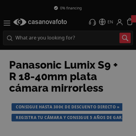
0% financing
EN
Panasonic Lumix S9 +
R 18-40mm plata
cámara mirrorless
Skip
CONSIGUE HASTA 300€ DE DESCUENTO DIRECTO
to
the
REGISTRA TU CÁMARA Y CONSIGUE 5 AÑOS DE GARANTÍA
end
of