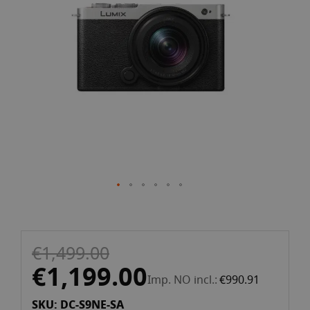
the
images
gallery
Skip
€1,499.00
to
the
€1,199.00
Imp. NO incl.
€990.91
beginning
of
SKU: DC-S9NE-SA