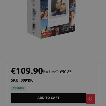
gallery
Skip
€109.90
to
Excl. VAT
€90.83
the
SKU: 009196
beginning
of
IN STOCK
the
images
ADD TO CART
gallery