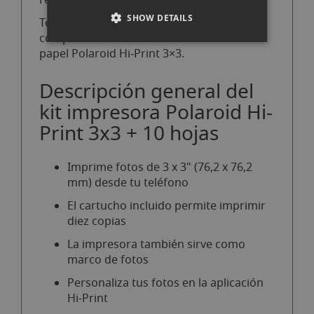
recargable integrada a través de USB‑C.
SHOW DETAILS
Ten en cuenta que esta impresora es
compatible únicamente con el cartucho de
papel Polaroid Hi‑Print 3×3.
Descripción general del
kit impresora Polaroid Hi-
Print 3x3 + 10 hojas
Imprime fotos de 3 x 3" (76,2 x 76,2
mm) desde tu teléfono
El cartucho incluido permite imprimir
diez copias
La impresora también sirve como
marco de fotos
Personaliza tus fotos en la aplicación
Hi-Print