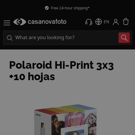
Free 24-hour shipping*
M
EN
Polaroid Hi-Print 3x3
+10 hojas
Skip
to
the
end
of
the
images