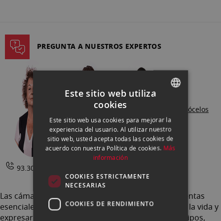
leyendo
página
PREGUNTA A NUESTROS EXPERTOS
Este sitio web utiliza
cookies
SPANISH
Conócelos
Este sitio web usa cookies para mejorar la
ENGLISH
experiencia del usuario. Al utilizar nuestro
sitio web, usted acepta todas las cookies de
CATALAN
acuerdo con nuestra Política de cookies.
Más
información
93.302.73.63 |
Contactar
COOKIES ESTRICTAMENTE
NECESARIAS
Las cámaras de fotos son aún hoy en día herramientas
COOKIES DE RENDIMIENTO
esenciales para capturar momentos especiales de la vida y
expresar nuestra creatividad. Las hay de muchos tipos,