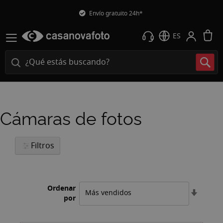
Envío gratuito 24h*
M
ES
Cámaras de fotos
Filtros
Ordenar
Fijar
por
Direcci
Ascend