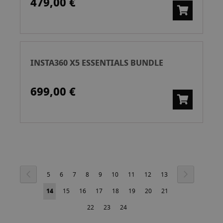
479,00 €
INSTA360 X5 ESSENTIALS BUNDLE
699,00 €
Página
Página
Anterior
Página
Siguiente
Página
Página
Página
Página
Página
Página
Página
Página
Página
5
6
7
8
9
10
11
12
13
Actualmente
Página
Página
Página
Página
Página
Página
Página
14
15
16
17
18
19
20
21
estás
Página
Página
Página
22
23
24