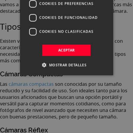
COOKIES DE PREFERENCIAS
vamos a analizarlos uno por uno, así como las marcas más
destacadas y consejos a la hora de comprar una cámara.
COOKIES DE FUNCIONALIDAD
Tipos de cámaras de fotos
COOKIES NO CLASIFICADAS
Existen varios tipos de cámaras de fotos, cada una con
características únicas que se adaptan a diferentes
ACEPTAR
necesidades y estilos de fotografía. Algunos de los tipos
más comunes son:
MOSTRAR DETALLES
Cámaras Compactas
Las
cámaras compactas
son conocidas por su tamaño
reducido y su facilidad de uso. Son ideales tanto para los
usuarios aficionados que buscan una opción portátil y
versátil para capturar momentos cotidianos, como para
fotógrafos de nivel avanzado que necesiten una cámara
con buenas prestaciones, pero de pequeño tamaño.
Cámaras Réflex