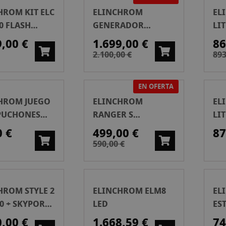
HROM KIT ELC
ELINCHROM
EL
0 FLASH
GENERADOR
LIT
IO
RANGER RX
SO
9,00 €
1.699,00 €
86
+ANTORCHA S
2.100,00 €
893
EN OFERTA
HROM JUEGO
ELINCHROM
EL
PUCHONES
RANGER S
LI
 OCF
ANTORCHA
ST
0 €
499,00 €
87
590,00 €
HROM STYLE 2
ELINCHROM ELM8
EL
0 + SKYPORT
LED
ES
LASH ESTUDIO
0,00 €
1.668,59 €
74