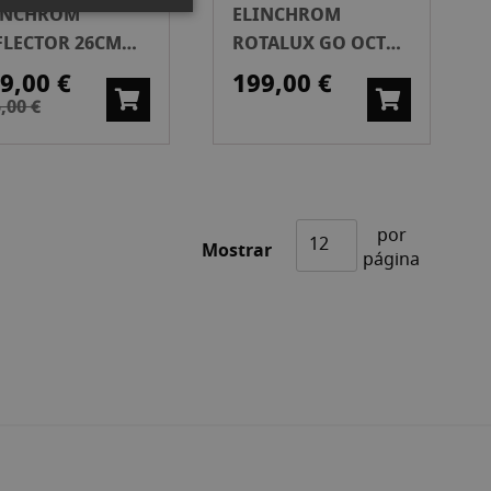
INCHROM
ELINCHROM
FLECTOR 26CM
ROTALUX GO OCTA
60CM
9,00 €
199,00 €
,00 €
por
Mostrar
página