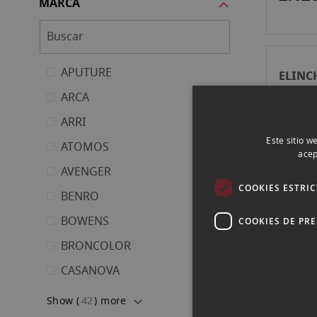
MARCA
APUTURE
ELIN
PARAG
ARCA
TRASL
140,
ARRI
Este sitio w
ATOMOS
acep
AVENGER
COOKIES ESTRI
BENRO
ELIN
DIFUS
BOWENS
COOKIES DE PR
PLATA
62,0
BRONCOLOR
125 C
CASANOVA
Show (
42
) more