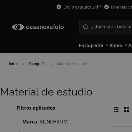
Envío gratuito 24h*
Financiac
Fotografía
Vídeo
A
Inicio
Fotografía
Material de estudio
Material de estudio
Filtros aplicados
Parril
L
Ver
como
Marca
ELINCHROM