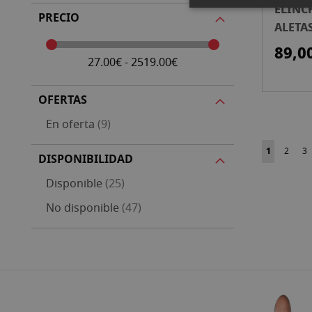
ELINC
PRECIO
ALETA
89,0
27.00€ - 2519.00€
OFERTAS
artículos
En oferta
9
Página
Actualment
Página
Pá
1
2
3
DISPONIBILIDAD
artículos
Disponible
25
artículos
No disponible
47