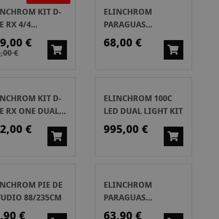
INCHROM KIT D-
ELINCHROM
E RX 4/4
PARAGUAS
FTBOX TO GO
SHALLOW
9,00 €
68,00 €
TRASLÚCIDO 105 CM
,00 €
INCHROM KIT D-
ELINCHROM 100C
TE RX ONE DUAL
LED DUAL LIGHT KIT
UDIO
2,00 €
995,00 €
INCHROM PIE DE
ELINCHROM
TUDIO 88/235CM
PARAGUAS
SHALLOW PLATA 105
,90 €
63,90 €