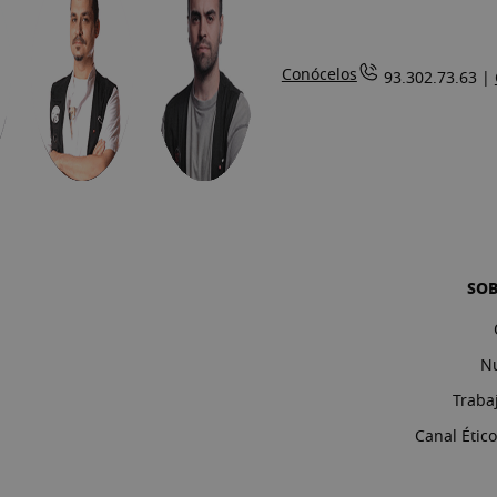
Conócelos
93.302.73.63 |
SO
Nu
Traba
Canal Étic