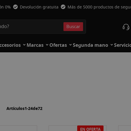
ión 0%
Devolución gratuita
Más de 5000 productos de seg
Buscar
Buscar
ccesorios
Marcas
Ofertas
Segunda mano
Servici
la
ista
Artículos
1
-
24
de
72
EN OFERTA