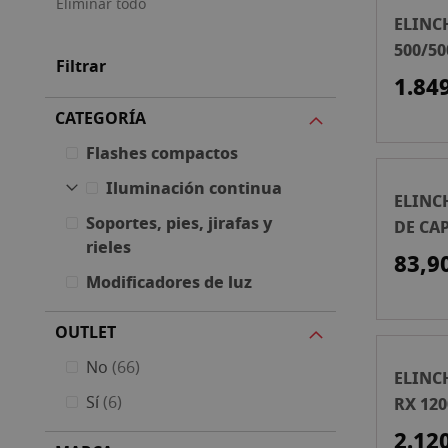
Eliminar todo
ELINC
500/50
Filtrar
ESTUD
1.84
CATEGORÍA
Flashes compactos
Iluminación continua
ELINC
Soportes, pies, jirafas y
DE CA
rieles
COLOR
83,9
Modificadores de luz
OUTLET
artículos
No
66
ELINC
artículos
Sí
6
RX 120
KIT F
2.12