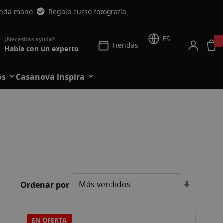
unda mano
Regalo curso fotografía
ES
Tiendas
Habla con un experto
os
Casanova inspira
Fijar
Ordenar por
Direcció
Ascende
EN OFERTA