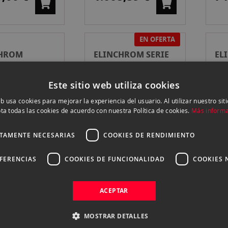
EN OFERTA
CHROM
ELINCHROM SERIE
EL
UAS DEEP
Q OCTA 56MM
SN
ÚCIDO125 CM
VENTANA
55
00 €
179,00 €
14
Este sitio web utiliza cookies
184,00 €
eb usa cookies para mejorar la experiencia del usuario. Al utilizar nuestro sit
ta todas las cookies de acuerdo con nuestra Política de cookies.
Más inform
CTAMENTE NECESARIAS
COOKIES DE RENDIMIENTO
CHROM
ELINCHROM
EL
OR NEGRO /
LITEMOTIV OCTA
RE
EFERENCIAS
COOKIES DE FUNCIONALIDAD
COOKIES 
 PARA DEEP
120CM
44
0 €
539,00 €
33
M
ACEPTAR
MOSTRAR DETALLES