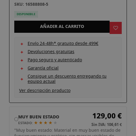
galería
SKU: 16588808-5
de
imágenes
DISPONIBLE
AÑADIR AL CARRITO
Envío 24-48h* gratuito desde 499€
Devoluciones gratuitas
Pago seguro y autenticado
Garantía oficial
Consigue un descuento entregando tu
equipo actual
Ver descripción producto
129,00 €
MUY BUEN ESTADO
★ ★ ★ ★
★
ESTADO:
Sin IVA: 106,61 €
"Muy buen estado: Material en muy buen estado de