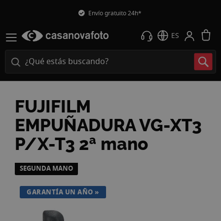
Envío gratuito 24h*
M
ES
FUJIFILM
EMPUÑADURA VG-XT3
P/X-T3 2ª mano
Saltar
SEGUNDA MANO
al
final
GARANTÍA UN AÑO
de
la