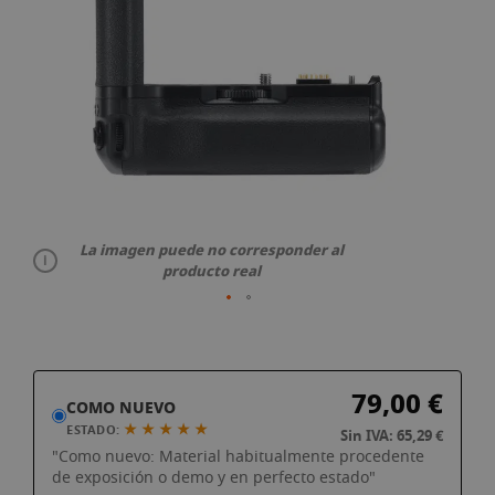
galería
de
imágenes
La imagen puede no corresponder al
producto real
Saltar
79,00 €
al
COMO NUEVO
comienzo
★ ★ ★ ★ ★
ESTADO:
Sin IVA: 65,29 €
de
"Como nuevo: Material habitualmente procedente
la
de exposición o demo y en perfecto estado"