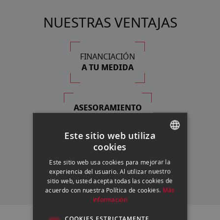
NUESTRAS VENTAJAS
FINANCIACIÓN
A TU MEDIDA
ASESORAMIENTO
PERSONALIZADO
Este sitio web utiliza
cookies
SPANISH
SERVICIO TÉCNICO
Este sitio web usa cookies para mejorar la
ENGLISH
PROPIO
experiencia del usuario. Al utilizar nuestro
sitio web, usted acepta todas las cookies de
CATALAN
acuerdo con nuestra Política de cookies.
Más
información
COOKIES ESTRICTAMENTE