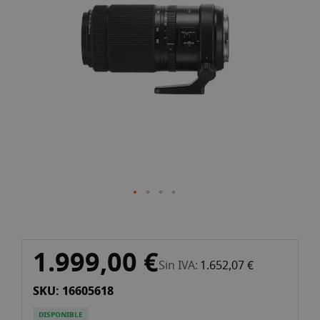
galería
de
imágenes
Saltar
1.999,00 €
al
Sin IVA
1.652,07 €
comienzo
SKU: 16605618
de
la
DISPONIBLE