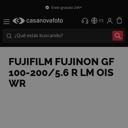
Envío gratuito 24h*
M
ES
FUJIFILM FUJINON GF
100-200/5.6 R LM OIS
WR
Saltar
al
final
de
la