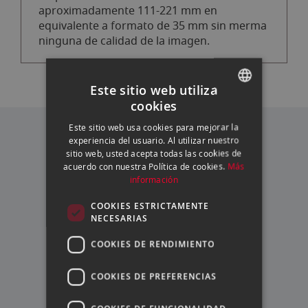
aproximadamente 111-221 mm en
equivalente a formato de 35 mm sin merma
ninguna de calidad de la imagen.
Este sitio web utiliza
cookies
SPANISH
Este sitio web usa cookies para mejorar la
NUESTRAS VENTAJAS
ENGLISH
experiencia del usuario. Al utilizar nuestro
sitio web, usted acepta todas las cookies de
CATALAN
acuerdo con nuestra Política de cookies.
Más
información
FINANCIACIÓN
A TU MEDIDA
COOKIES ESTRICTAMENTE
NECESARIAS
COOKIES DE RENDIMIENTO
ASESORAMIENTO
PERSONALIZADO
COOKIES DE PREFERENCIAS