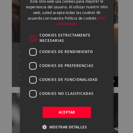
Este sitio web usa cookies para mejorar la
ENGLISH
experiencia del usuario. Al utilizar nuestro sitio
web, usted acepta todas las cookies de
CATALAN
acuerdo con nuestra Política de cookies.
Más
información
COOKIES ESTRICTAMENTE
NECESARIAS
Pide cita con uno de nuestros
COOKIES DE RENDIMIENTO
asesores
COOKIES DE PREFERENCIAS
Tenemos un gran equipo capaz de resolver cualquier
duda que tengas sobre fotografía y vídeo,
¡consúltanos!.
COOKIES DE FUNCIONALIDAD
COOKIES NO CLASIFICADAS
ACEPTAR
MOSTRAR DETALLES