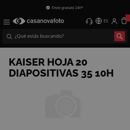
Envío gratuito 24h*
ES
KAISER HOJA 20
DIAPOSITIVAS 35 10H
Saltar
al
final
de
la
galería
de