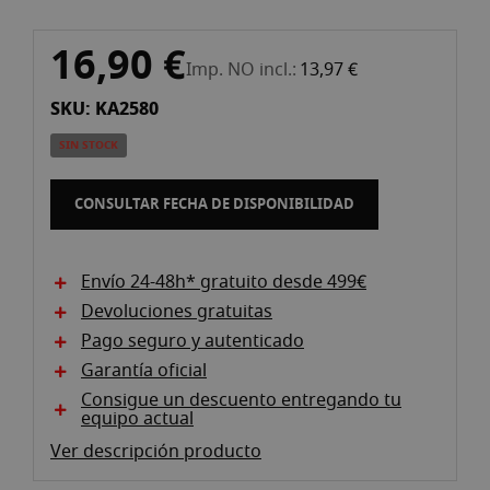
imágenes
Saltar
16,90 €
al
Imp. NO incl.
13,97 €
comienzo
SKU: KA2580
de
la
SIN STOCK
galería
de
CONSULTAR FECHA DE DISPONIBILIDAD
imágenes
Envío 24-48h* gratuito desde 499€
Devoluciones gratuitas
Pago seguro y autenticado
Garantía oficial
Consigue un descuento entregando tu
equipo actual
Ver descripción producto