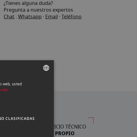
¿Tienes alguna duda?
Pregunta a nuestros expertos
Chat
.
Whatsapp
·
Email
·
Teléfono
io web, usted
SPANISH
ación
ENGLISH
CATALAN
NO CLASIFICADAS
SERVICIO TÉCNICO
PROPIO