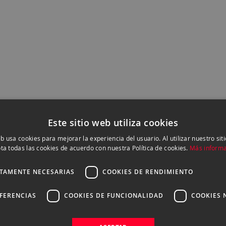
Este sitio web utiliza cookies
eb usa cookies para mejorar la experiencia del usuario. Al utilizar nuestro sit
ta todas las cookies de acuerdo con nuestra Política de cookies.
Más inform
NUESTRAS VENTAJAS
CTAMENTE NECESARIAS
COOKIES DE RENDIMIENTO
EFERENCIAS
COOKIES DE FUNCIONALIDAD
COOKIES 
ASESORAMIENTO
PERSONALIZADO