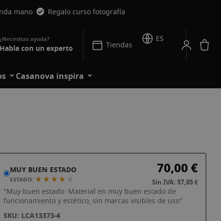
unda mano
Regalo curso fotografía
ES
Mi
Tiendas
Habla con un experto
os
Casanova inspira
70,00 €
MUY BUEN ESTADO
★ ★ ★ ★
★
ESTADO:
Sin IVA: 57,85 €
"Muy buen estado: Material en muy buen estado de
funcionamiento y estético, sin marcas visibles de uso"
SKU: LCA13373-4