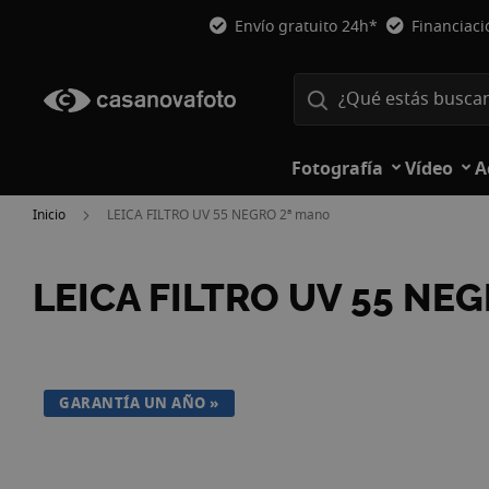
Envío gratuito 24h*
Financiac
Fotografía
Vídeo
A
Inicio
LEICA FILTRO UV 55 NEGRO 2ª mano
LEICA FILTRO UV 55 NE
Saltar
al
final
GARANTÍA UN AÑO
de
la
galería