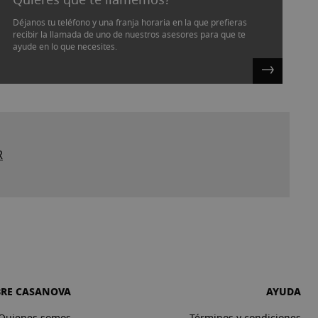
Déjanos tu teléfono y una franja horaria en la que prefieras
recibir la llamada de uno de nuestros asesores para que te
ayude en lo que necesites.
R
BRE CASANOVA
AYUDA