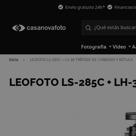
Envío gratuito 24h*
Financiac
Fotografía
Vídeo
A
Inicio
LEOFOTO LS-285C + LH-36 TRÍPODE DE CARBONO Y RÓTULA
LEOFOTO LS-285C + LH
Saltar
al
final
de
la
galería