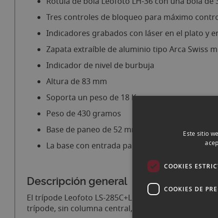
Rótula de bola Leofoto LH-36 con una bola de
Tres controles de bloqueo para máximo contro
Indicadores grabados con láser en el plato y en
Zapata extraíble de aluminio tipo Arca Swiss 
Indicador de nivel de burbuja
Altura de 83 mm
Soporta un peso de 18 Kg
Peso de 430 gramos
Base de paneo de 52 mm
Este sitio w
acep
La base con entrada para tornillo de 3/8
COOKIES ESTRI
Descripción general
COOKIES DE PR
El trípode Leofoto LS-285C+LH-36 está fabricado en 
trípode, sin columna central, incluye una rótula de