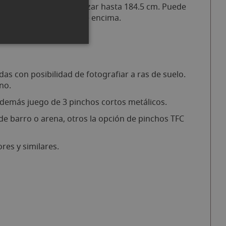
os incluida para alcanzar hasta 184.5 cm. Puede
la cámara que se coloque encima.
s con posibilidad de fotografiar a ras de suelo.
no.
además juego de 3 pinchos cortos metálicos.
de barro o arena, otros la opción de pinchos TFC
res y similares.