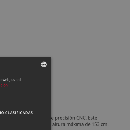
io web, usted
SPANISH
ación
ENGLISH
CATALAN
NO CLASIFICADAS
utilizando maquinaria de precisión CNC. Este
za y estabilidad con una altura máxima de 153 cm.