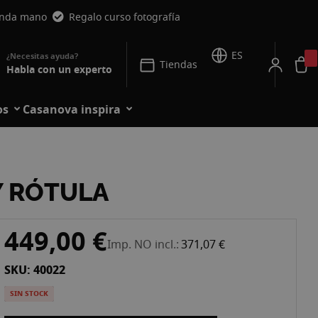
unda mano
Regalo curso fotografía
ES
Tiendas
Habla con un experto
os
Casanova inspira
Y RÓTULA
449,00 €
Imp. NO incl.
371,07 €
SKU: 40022
SIN STOCK