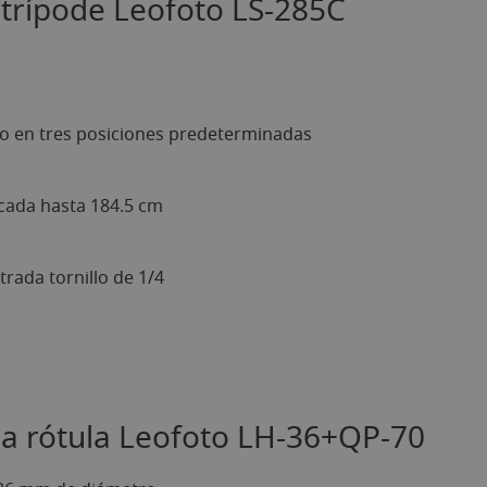
l trípode Leofoto LS-285C
o en tres posiciones predeterminadas
cada hasta 184.5 cm
rada tornillo de 1/4
 la rótula Leofoto LH-36+QP-70