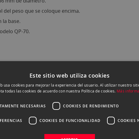
 36 mm de diámetro.
l del peso que se coloque encima.
 la base.
modelo QP-70.
Este sitio web utiliza cookies
eb usa cookies para mejorar la experiencia del usuario. Al utilizar nuestro sit
ta todas las cookies de acuerdo con nuestra Política de cookies.
Más inform
CTAMENTE NECESARIAS
COOKIES DE RENDIMIENTO
EFERENCIAS
COOKIES DE FUNCIONALIDAD
COOKIES 
fibra de carbono de 10 capas y aluminio aeronáutico 7075, 
 bola avanzada LH-36, ofreciendo una combinación de ligere