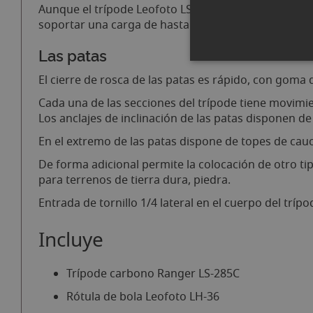
Aunque el trípode Leofoto LS-285C no dispone de c
soportar una carga de hasta 10 kg y llegar a una al
Las patas
El cierre de rosca de las patas es rápido, con goma
Cada una de las secciones del trípode tiene movimie
Los anclajes de inclinación de las patas disponen d
En el extremo de las patas dispone de topes de cau
De forma adicional permite la colocación de otro ti
para terrenos de tierra dura, piedra.
Entrada de tornillo 1/4 lateral en el cuerpo del trí
Incluye
Trípode carbono Ranger LS-285C
Rótula de bola Leofoto LH-36