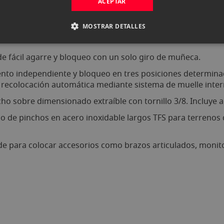
ACEPTAR
olumna central, se puede enroscar una columna de dos tram
tura máxima de 153 cm, a lo que se suma la rótula LH-36 y 
MOSTRAR DETALLES
 de fácil agarre y bloqueo con un solo giro de muñeca.
nto independiente y bloqueo en tres posiciones determinada
e recolocación automática mediante sistema de muelle inter
cho sobre dimensionado extraíble con tornillo 3/8. Incluye 
po de pinchos en acero inoxidable largos TFS para terrenos 
pode para colocar accesorios como brazos articulados, monito