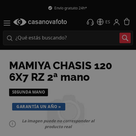
Envío gratuito 24h*
M
ES
MAMIYA CHASIS 120
6X7 RZ 2ª mano
Saltar
SEGUNDA MANO
al
final
GARANTÍA UN AÑO
de
la
La imagen puede no corresponder al
galería
producto real
de