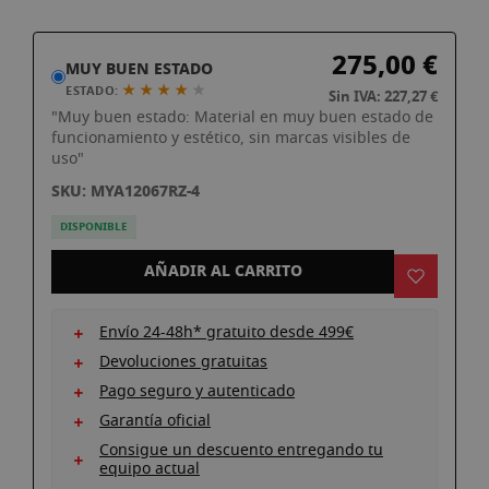
imágenes
Saltar
275,00 €
al
MUY BUEN ESTADO
comienzo
★ ★ ★ ★
★
ESTADO:
Sin IVA: 227,27 €
de
"Muy buen estado: Material en muy buen estado de
la
funcionamiento y estético, sin marcas visibles de
uso"
galería
de
SKU: MYA12067RZ-4
imágenes
DISPONIBLE
AÑADIR AL CARRITO
Envío 24-48h* gratuito desde 499€
Devoluciones gratuitas
Pago seguro y autenticado
Garantía oficial
Consigue un descuento entregando tu
equipo actual