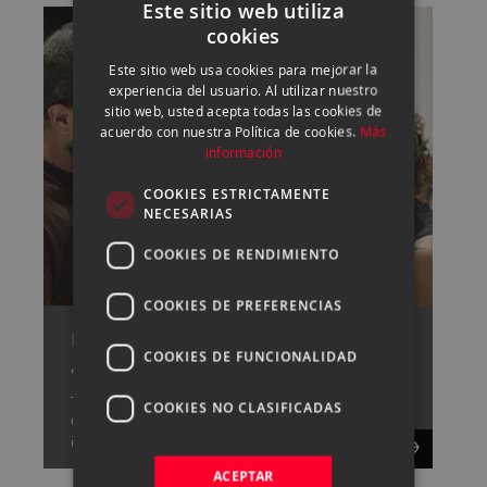
Este sitio web utiliza
cookies
SPANISH
Este sitio web usa cookies para mejorar la
ENGLISH
experiencia del usuario. Al utilizar nuestro
sitio web, usted acepta todas las cookies de
CATALAN
acuerdo con nuestra Política de cookies.
Más
información
COOKIES ESTRICTAMENTE
NECESARIAS
COOKIES DE RENDIMIENTO
COOKIES DE PREFERENCIAS
Pide cita con uno de nuestros
COOKIES DE FUNCIONALIDAD
asesores
Tenemos un gran equipo capaz de resolver cualquier
COOKIES NO CLASIFICADAS
duda que tengas sobre fotografía y vídeo,
¡consúltanos!.
ACEPTAR