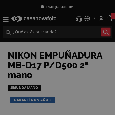
Envío gratuito 24h*
ES
NIKON EMPUÑADURA
MB-D17 P/D500 2ª
mano
Saltar
SEGUNDA MANO
al
final
GARANTÍA UN AÑO
de
la