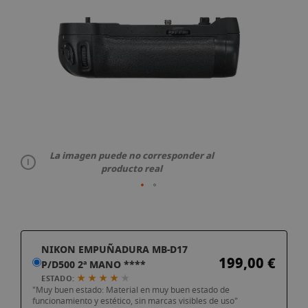
galería
de
imágenes
La imagen puede no corresponder al
producto real
Saltar
NIKON EMPUÑADURA MB-D17
al
199,00 €
P/D500 2ª MANO ****
comienzo
★ ★ ★ ★
★
ESTADO:
de
"Muy buen estado: Material en muy buen estado de
la
funcionamiento y estético, sin marcas visibles de uso"