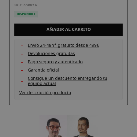
galería
SKU: 999889-4
de
DISPONIBLE
imágenes
AÑADIR AL CARRITO
Envío 24-48h* gratuito desde 499€
Devoluciones gratuitas
Pago seguro y autenticado
Garantía oficial
Consigue un descuento entregando tu
equipo actual
Ver descripción producto