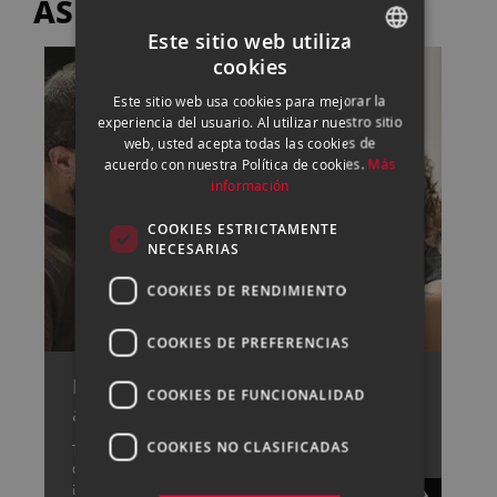
ASESORA
Este sitio web utiliza
cookies
SPANISH
Este sitio web usa cookies para mejorar la
ENGLISH
experiencia del usuario. Al utilizar nuestro sitio
web, usted acepta todas las cookies de
CATALAN
acuerdo con nuestra Política de cookies.
Más
información
COOKIES ESTRICTAMENTE
NECESARIAS
COOKIES DE RENDIMIENTO
COOKIES DE PREFERENCIAS
Pide cita con uno de nuestros
COOKIES DE FUNCIONALIDAD
asesores
COOKIES NO CLASIFICADAS
Tenemos un gran equipo capaz de resolver cualquier
duda que tengas sobre fotografía y vídeo,
¡consúltanos!.