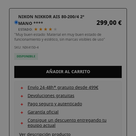
imágenes
Saltar
NIKON NIKKOR AIS 80-200/4 2ª
al
299,00 €
MANO ****
comienzo
★ ★ ★ ★
★
ESTADO:
de
"Muy buen estado: Material en muy buen estado de
la
funcionamiento y estético, sin marcas visibles de uso"
galería
SKU: NIK4150-4
de
DISPONIBLE
imágenes
AÑADIR AL CARRITO
Envío 24-48h* gratuito desde 499€
Devoluciones gratuitas
Pago seguro y autenticado
Garantía oficial
Consigue un descuento entregando tu
equipo actual
Ver descripción producto