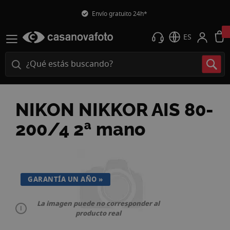
Envío gratuito 24h*
ES
NIKON NIKKOR AIS 80-
200/4 2ª mano
Saltar
al
final
GARANTÍA UN AÑO
de
la
La imagen puede no corresponder al
galería
producto real
de