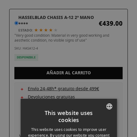
gallery
Skip
HASSELBLAD CHASIS A-12 2ª MANO
to
€439.00
****
the
★ ★ ★ ★
★
ESTADO:
beginning
"Very good condition: Material in very good working and
of
aesthetic condition, no visible signs of use"
the
SKU: HASA12-4
images
DISPONIBLE
gallery
AÑADIR AL CARRITO
Envío 24-48h* gratuito desde 499€
Devoluciones gratuitas
Pago seguro y autenticado
This website uses
Garantía oficial
cookies
Consigue un descuento entregando tu
SPANISH
equipo actual
This website uses cookies to improve user
ENGLISH
experience. By using our website you consent
Ver descripción producto