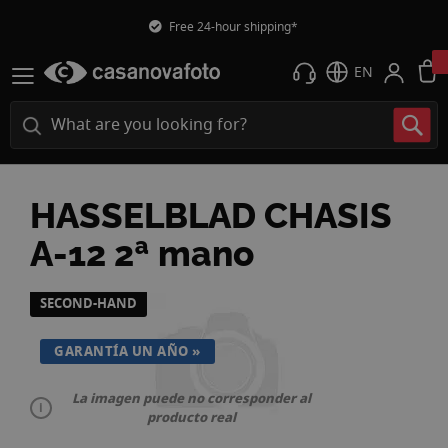
Free 24-hour shipping*
EN
HASSELBLAD CHASIS
A-12 2ª mano
Skip
SECOND-HAND
to
the
GARANTÍA UN AÑO
end
of
La imagen puede no corresponder al
the
producto real
images